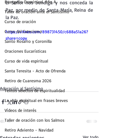
Evangelio Dominical. Año A.
El Señor nos bendiga y nos conceda la 
Paz, por medio de Santa María, Reina de 
Taller de oración ante el Santísimo
la Paz.
Curso de oración
Curso del Catecismo
https://vimeo.com/898731450/c688a51a26?
share=copy
Santo Rosario y Coronilla
Oraciones Eucarísticas
Curso de vida espiritual
Santa Teresita - Acto de Ofrenda
Retiro de Cuaresma 2026
Adoración al Santísimo
Textos selectos de espiritualidad
La vida espiritual en frases breves
Vídeos de interés
Taller de oración con los Salmos
Retiro Adviento - Navidad
Entradas recientes
Ver todo