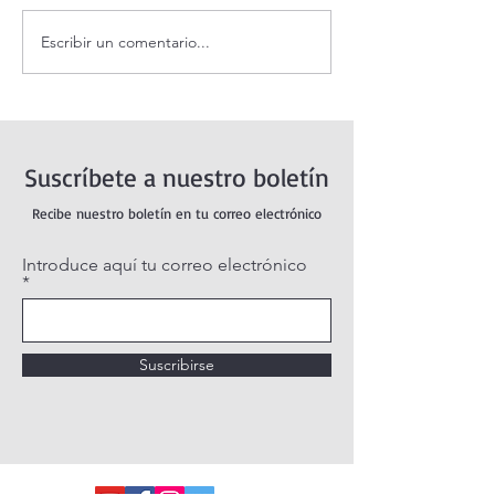
Escribir un comentario...
Oración de la mañana. 8 de
Adoración al San
agosto.
vivo / Perpetual
Live.
Suscríbete a nuestro boletín
Recibe nuestro boletín en tu correo electrónico
Introduce aquí tu correo electrónico
Suscribirse