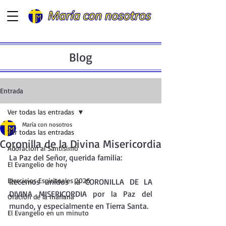
Blog
Entrada
Ver todas las entradas
María con nosotros
Ver todas las entradas
Coronilla de la Divina Misericordia
Adoración al Santísimo
La Paz del Señor, querida familia:
El Evangelio de hoy
Ejercicios Espirituales 2026
Recemos unidos la CORONILLA DE LA 
DIVINA MISERICORDIA por la Paz del 
Oración de la mañana
mundo, y especialmente en Tierra Santa.
El Evangelio en un minuto