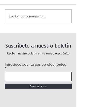
Escribir un comentario...
Santo Rosario de hoy
Coronilla de la Di
sábado. Misterios Gozosos.
Misericordia.
Suscríbete a nuestro boletín
Recibe nuestro boletín en tu correo electrónico
Introduce aquí tu correo electrónico
Suscribirse