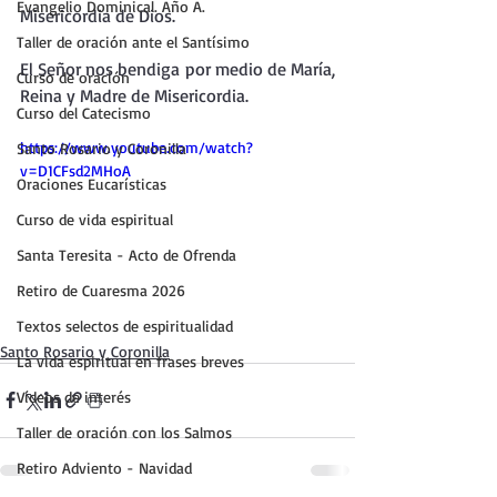
Evangelio Dominical. Año A.
Misericordia de Dios.
Taller de oración ante el Santísimo
El Señor nos bendiga por medio de María, 
Curso de oración
Reina y Madre de Misericordia.
Curso del Catecismo
https://www.youtube.com/watch?
Santo Rosario y Coronilla
v=D1CFsd2MHoA
Oraciones Eucarísticas
Curso de vida espiritual
Santa Teresita - Acto de Ofrenda
Retiro de Cuaresma 2026
Textos selectos de espiritualidad
Santo Rosario y Coronilla
La vida espiritual en frases breves
Vídeos de interés
Taller de oración con los Salmos
Retiro Adviento - Navidad