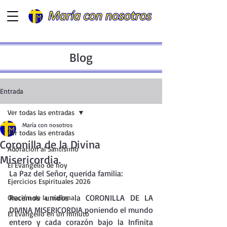
Blog
Entrada
Ver todas las entradas
María con nosotros
Ver todas las entradas
Coronilla de la Divina
Adoración al Santísimo
Misericordia.
El Evangelio de hoy
La Paz del Señor, querida familia:
Ejercicios Espirituales 2026
Recemos unidos la CORONILLA DE LA 
Oración de la mañana
DIVINA MISERICORDIA poniendo el mundo 
El Evangelio en un minuto
entero y cada corazón bajo la Infinita 