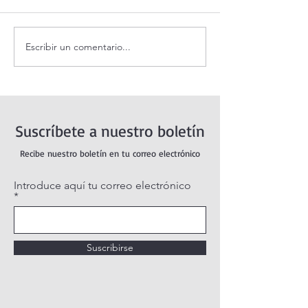
Escribir un comentario...
Coronilla de la Divina
Santo Rosario de
Misericordia.
sábado. Misterio
Suscríbete a nuestro boletín
Recibe nuestro boletín en tu correo electrónico
Introduce aquí tu correo electrónico
Suscribirse