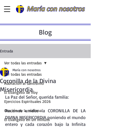
Blog
Entrada
Ver todas las entradas
María con nosotros
Ver todas las entradas
Coronilla de la Divina
Adoración al Santísimo
Misericordia.
El Evangelio de hoy
La Paz del Señor, querida familia:
Ejercicios Espirituales 2026
Recemos unidos la CORONILLA DE LA 
Oración de la mañana
DIVINA MISERICORDIA poniendo el mundo 
El Evangelio en un minuto
entero y cada corazón bajo la Infinita 