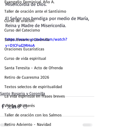
Evangelio Dominical. Año A.
Misericordia de Dios.
Taller de oración ante el Santísimo
El Señor nos bendiga por medio de María, 
Curso de oración
Reina y Madre de Misericordia.
Curso del Catecismo
https://www.youtube.com/watch?
Santo Rosario y Coronilla
v=D1CFsd2MHoA
Oraciones Eucarísticas
Curso de vida espiritual
Santa Teresita - Acto de Ofrenda
Retiro de Cuaresma 2026
Textos selectos de espiritualidad
Santo Rosario y Coronilla
La vida espiritual en frases breves
Vídeos de interés
Taller de oración con los Salmos
Retiro Adviento - Navidad