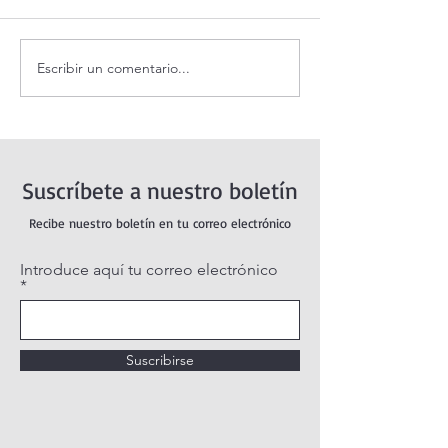
Escribir un comentario...
Coronilla de la Divina
Santo Rosario de
Misericordia.
viernes. Misterio
Dolorosos.
Suscríbete a nuestro boletín
Recibe nuestro boletín en tu correo electrónico
Introduce aquí tu correo electrónico
Suscribirse