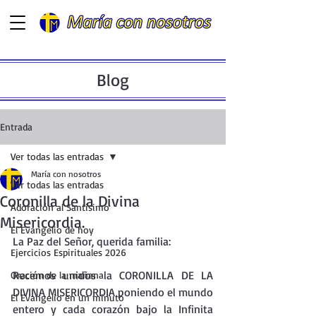
Blog
Entrada
Ver todas las entradas
María con nosotros
Ver todas las entradas
Coronilla de la Divina
Adoración al Santísimo
Misericordia.
El Evangelio de hoy
La Paz del Señor, querida familia:
Ejercicios Espirituales 2026
Recemos unidos la CORONILLA DE LA 
Oración de la mañana
DIVINA MISERICORDIA poniendo el mundo 
El Evangelio en un minuto
entero y cada corazón bajo la Infinita 