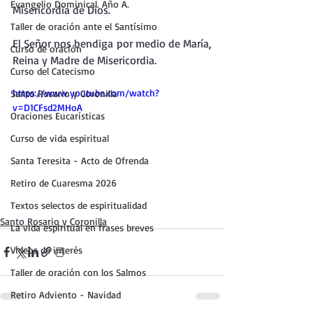
Evangelio Dominical. Año A.
Misericordia de Dios.
Taller de oración ante el Santísimo
El Señor nos bendiga por medio de María, 
Curso de oración
Reina y Madre de Misericordia.
Curso del Catecismo
https://www.youtube.com/watch?
Santo Rosario y Coronilla
v=D1CFsd2MHoA
Oraciones Eucarísticas
Curso de vida espiritual
Santa Teresita - Acto de Ofrenda
Retiro de Cuaresma 2026
Textos selectos de espiritualidad
Santo Rosario y Coronilla
La vida espiritual en frases breves
Vídeos de interés
Taller de oración con los Salmos
Retiro Adviento - Navidad