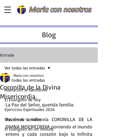
Blog
Entrada
Ver todas las entradas
María con nosotros
Ver todas las entradas
Coronilla de la Divina
Adoración al Santísimo
Misericordia.
El Evangelio de hoy
La Paz del Señor, querida familia:
Ejercicios Espirituales 2026
Recemos unidos la CORONILLA DE LA 
Oración de la mañana
DIVINA MISERICORDIA poniendo el mundo 
El Evangelio en un minuto
entero y cada corazón bajo la Infinita 