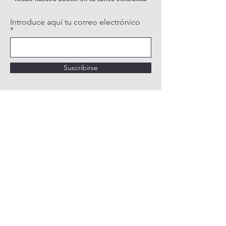
Introduce aquí tu correo electrónico
Suscribirse
POLÍTICA DE PRIVACIDAD
POLÍTICA DE COOKIES
AVISO LEGAL
QUIÉNES SOMOS