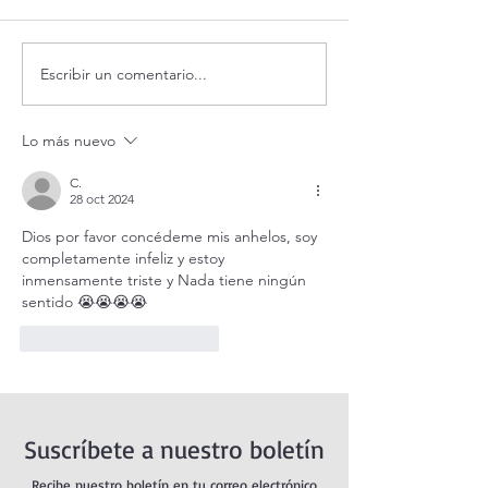
Escribir un comentario...
Santo Rosario de hoy
Coronilla de la Di
sábado. Misterios Gozosos.
Misericordia.
Lo más nuevo
C.
28 oct 2024
Dios por favor concédeme mis anhelos, soy 
completamente infeliz y estoy 
inmensamente triste y Nada tiene ningún 
sentido 😭😭😭😭
Me gusta
Reaccionar
Suscríbete a nuestro boletín
Recibe nuestro boletín en tu correo electrónico