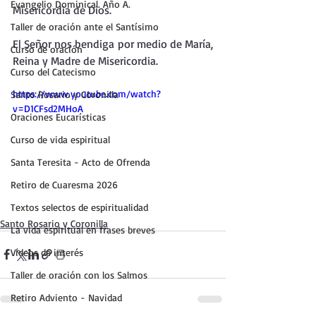
Evangelio Dominical. Año A.
Misericordia de Dios.
Taller de oración ante el Santísimo
El Señor nos bendiga por medio de María, 
Curso de oración
Reina y Madre de Misericordia.
Curso del Catecismo
https://www.youtube.com/watch?
Santo Rosario y Coronilla
v=D1CFsd2MHoA
Oraciones Eucarísticas
Curso de vida espiritual
Santa Teresita - Acto de Ofrenda
Retiro de Cuaresma 2026
Textos selectos de espiritualidad
Santo Rosario y Coronilla
La vida espiritual en frases breves
Vídeos de interés
Taller de oración con los Salmos
Retiro Adviento - Navidad