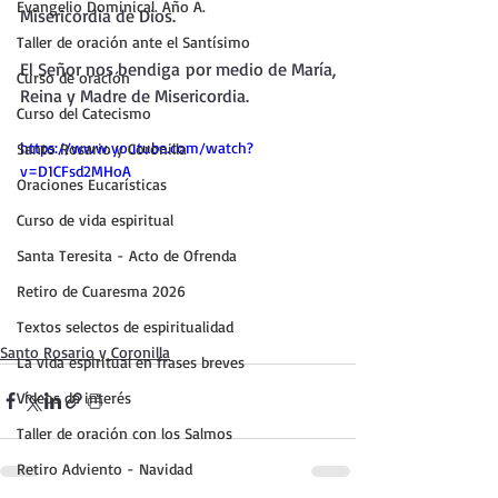
Evangelio Dominical. Año A.
Misericordia de Dios.
Taller de oración ante el Santísimo
El Señor nos bendiga por medio de María, 
Curso de oración
Reina y Madre de Misericordia.
Curso del Catecismo
https://www.youtube.com/watch?
Santo Rosario y Coronilla
v=D1CFsd2MHoA
Oraciones Eucarísticas
Curso de vida espiritual
Santa Teresita - Acto de Ofrenda
Retiro de Cuaresma 2026
Textos selectos de espiritualidad
Santo Rosario y Coronilla
La vida espiritual en frases breves
Vídeos de interés
Taller de oración con los Salmos
Retiro Adviento - Navidad