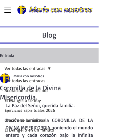
Blog
Entrada
Ver todas las entradas
María con nosotros
Ver todas las entradas
Coronilla de la Divina
Adoración al Santísimo
Misericordia.
El Evangelio de hoy
La Paz del Señor, querida familia:
Ejercicios Espirituales 2026
Recemos unidos la CORONILLA DE LA 
Oración de la mañana
DIVINA MISERICORDIA poniendo el mundo 
El Evangelio en un minuto
entero y cada corazón bajo la Infinita 