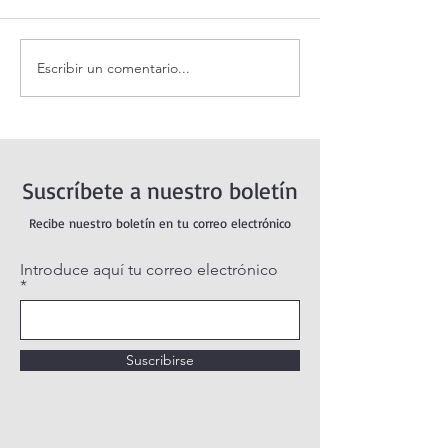
Escribir un comentario...
Santo Rosario de hoy
Coronilla de la Di
Domingo. Misterios
Misericordia.
Gloriosos.
Suscríbete a nuestro boletín
Recibe nuestro boletín en tu correo electrónico
Introduce aquí tu correo electrónico
Suscribirse