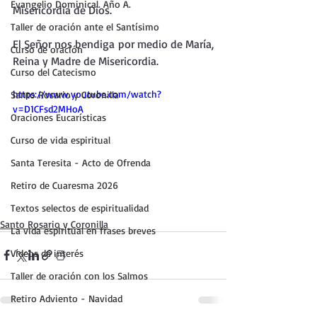
Evangelio Dominical. Año A.
Misericordia de Dios.
Taller de oración ante el Santísimo
El Señor nos bendiga por medio de María, 
Curso de oración
Reina y Madre de Misericordia.
Curso del Catecismo
https://www.youtube.com/watch?
Santo Rosario y Coronilla
v=D1CFsd2MHoA
Oraciones Eucarísticas
Curso de vida espiritual
Santa Teresita - Acto de Ofrenda
Retiro de Cuaresma 2026
Textos selectos de espiritualidad
Santo Rosario y Coronilla
La vida espiritual en frases breves
Vídeos de interés
Taller de oración con los Salmos
Retiro Adviento - Navidad