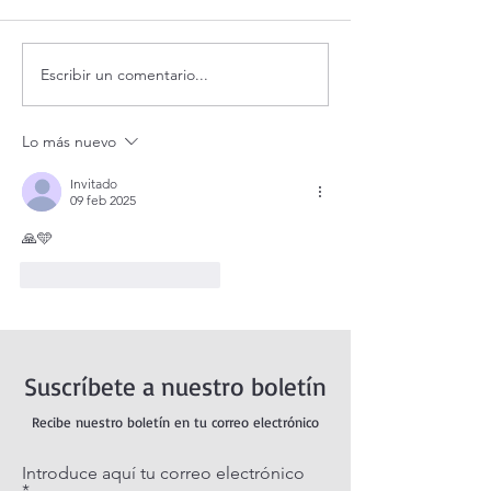
Escribir un comentario...
Coronilla de la Divina
Santo Rosario de
Misericordia.
viernes. Misterio
Dolorosos.
Lo más nuevo
Invitado
09 feb 2025
🙏🩵
Me gusta
Reaccionar
Suscríbete a nuestro boletín
Recibe nuestro boletín en tu correo electrónico
Introduce aquí tu correo electrónico