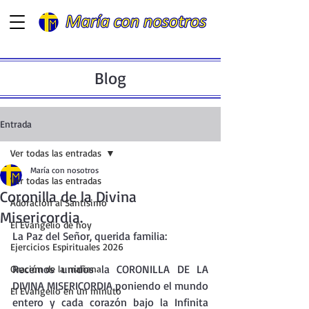
Blog
Entrada
Ver todas las entradas
María con nosotros
Ver todas las entradas
Coronilla de la Divina
Adoración al Santísimo
Misericordia.
El Evangelio de hoy
La Paz del Señor, querida familia:
Ejercicios Espirituales 2026
Recemos unidos la CORONILLA DE LA 
Oración de la mañana
DIVINA MISERICORDIA poniendo el mundo 
El Evangelio en un minuto
entero y cada corazón bajo la Infinita 