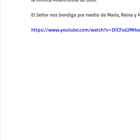
Curso de vida espiritual
Santa Teresita - Acto de Ofre
El Señor nos bendiga por medio de María, Reina y M
Textos selectos de espiritualidad
La vida espiritual en
https://www.youtube.com/watch?v=D1CFsd2MHo
Taller de oración con los Salmos
Retiro Adviento - Na
Meditaciones Semana Santa 2023
Semana Santa 2025
Vídeos de familia
Evangelio Dominical. Año B
Eva