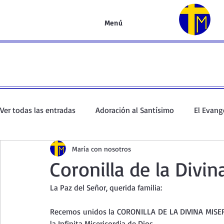
Menú
Ver todas las entradas
Adoración al Santísimo
El Evang
María con nosotros
Oración de la mañana
El Evangelio en un minuto
Coronilla de la Divin
La Paz del Señor, querida familia:
Curso de oración
Curso del Catecismo
Santo Rosar
Recemos unidos la CORONILLA DE LA DIVINA MISER
la Infinita Misericordia de Dios.