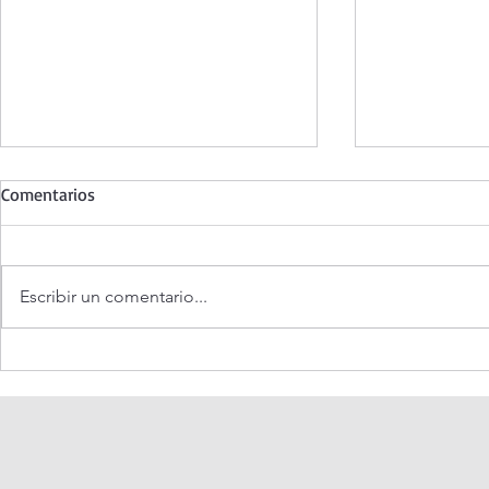
Comentarios
Escribir un comentario...
Coronilla de la Divina
Santo Rosari
Misericordia.
Misterios Do