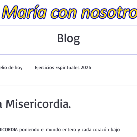
Blog
elio de hoy
Ejercicios Espirituales 2026
Evangelio Dominical. Año A.
Taller de oración ante el Santís
a Misericordia.
io y Coronilla
Oraciones Eucarísticas
ICORDIA poniendo el mundo entero y cada corazón bajo 