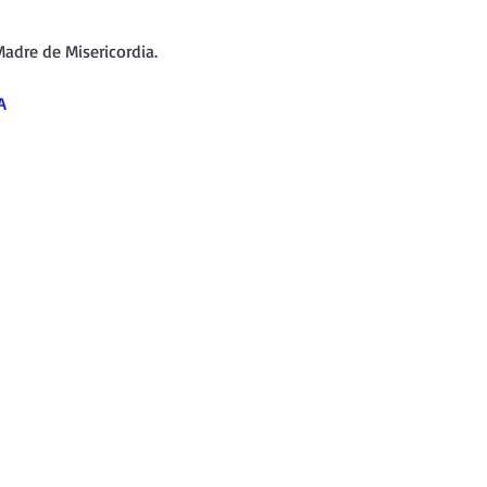
nda
Retiro de Cuaresma 2026
adre de Misericordia.
 frases breves
Vídeos de interés
A
vidad
Ejercicios Esp. Cuaresma 2023
Semana Santa 2024
Catecismo de la Iglesia Católica
ngelio Dominical. Año C