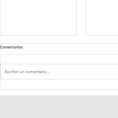
Comentarios
Escribir un comentario...
Santo Rosario de hoy sábado.
Coronilla de 
Misterios Gozosos.
Misericordia.