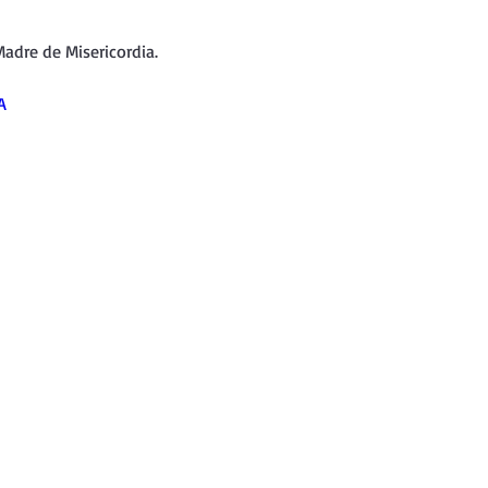
nda
Retiro de Cuaresma 2026
adre de Misericordia.
 frases breves
Vídeos de interés
A
vidad
Ejercicios Esp. Cuaresma 2023
Semana Santa 2024
Catecismo de la Iglesia Católica
ngelio Dominical. Año C