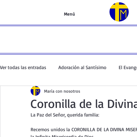
Menú
Ver todas las entradas
Adoración al Santísimo
El Evang
María con nosotros
Oración de la mañana
El Evangelio en un minuto
Coronilla de la Divin
La Paz del Señor, querida familia:
Curso de oración
Curso del Catecismo
Santo Rosar
Recemos unidos la CORONILLA DE LA DIVINA MISER
la Infinita Misericordia de Dios.