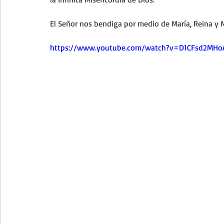
Curso de vida espiritual
Santa Teresita - Acto de Ofre
El Señor nos bendiga por medio de María, Reina y M
Textos selectos de espiritualidad
La vida espiritual en
https://www.youtube.com/watch?v=D1CFsd2MHo
Taller de oración con los Salmos
Retiro Adviento - Na
Meditaciones Semana Santa 2023
Semana Santa 2025
Vídeos de familia
Evangelio Dominical. Año B
Eva