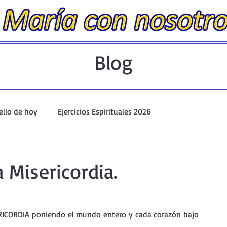
Blog
elio de hoy
Ejercicios Espirituales 2026
Evangelio Dominical. Año A.
Taller de oración ante el Santís
a Misericordia.
io y Coronilla
Oraciones Eucarísticas
ICORDIA poniendo el mundo entero y cada corazón bajo 