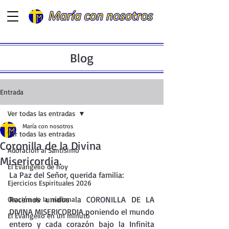
Blog
Entrada
Ver todas las entradas
María con nosotros
Ver todas las entradas
Coronilla de la Divina
Adoración al Santísimo
Misericordia.
El Evangelio de hoy
La Paz del Señor, querida familia:
Ejercicios Espirituales 2026
Recemos unidos la CORONILLA DE LA 
Oración de la mañana
DIVINA MISERICORDIA poniendo el mundo 
El Evangelio en un minuto
entero y cada corazón bajo la Infinita 