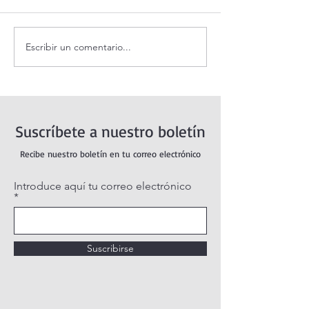
Escribir un comentario...
Coronilla de la Divina
Santo Rosario de
Misericordia.
jueves. Misterios
Luminosos.
Suscríbete a nuestro boletín
Recibe nuestro boletín en tu correo electrónico
Introduce aquí tu correo electrónico
Suscribirse