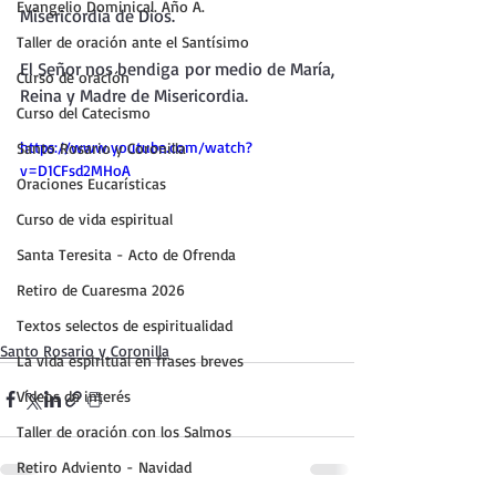
Evangelio Dominical. Año A.
Misericordia de Dios.
Taller de oración ante el Santísimo
El Señor nos bendiga por medio de María, 
Curso de oración
Reina y Madre de Misericordia.
Curso del Catecismo
https://www.youtube.com/watch?
Santo Rosario y Coronilla
v=D1CFsd2MHoA
Oraciones Eucarísticas
Curso de vida espiritual
Santa Teresita - Acto de Ofrenda
Retiro de Cuaresma 2026
Textos selectos de espiritualidad
Santo Rosario y Coronilla
La vida espiritual en frases breves
Vídeos de interés
Taller de oración con los Salmos
Retiro Adviento - Navidad