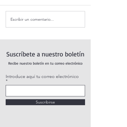
Escribir un comentario...
Santo Rosario de hoy
Coronilla de la Di
viernes. Misterios
Misericordia.
Dolorosos.
Suscríbete a nuestro boletín
Recibe nuestro boletín en tu correo electrónico
Introduce aquí tu correo electrónico
Suscribirse