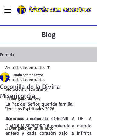
Blog
Entrada
Ver todas las entradas
María con nosotros
Ver todas las entradas
Coronilla de la Divina
Adoración al Santísimo
Misericordia.
El Evangelio de hoy
La Paz del Señor, querida familia:
Ejercicios Espirituales 2026
Recemos unidos la CORONILLA DE LA 
Oración de la mañana
DIVINA MISERICORDIA poniendo el mundo 
El Evangelio en un minuto
entero y cada corazón bajo la Infinita 