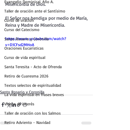
Evangelio Dominical. Año A.
Misericordia de Dios.
Taller de oración ante el Santísimo
El Señor nos bendiga por medio de María, 
Curso de oración
Reina y Madre de Misericordia.
Curso del Catecismo
https://www.youtube.com/watch?
Santo Rosario y Coronilla
v=D1CFsd2MHoA
Oraciones Eucarísticas
Curso de vida espiritual
Santa Teresita - Acto de Ofrenda
Retiro de Cuaresma 2026
Textos selectos de espiritualidad
Santo Rosario y Coronilla
La vida espiritual en frases breves
Vídeos de interés
Taller de oración con los Salmos
Retiro Adviento - Navidad