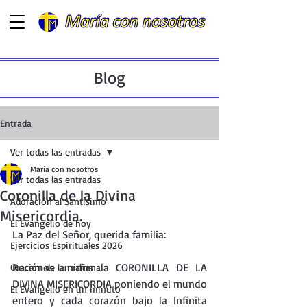
Blog
Entrada
Ver todas las entradas
María con nosotros
Ver todas las entradas
Coronilla de la Divina
Adoración al Santísimo
Misericordia.
El Evangelio de hoy
La Paz del Señor, querida familia:
Ejercicios Espirituales 2026
Recemos unidos la CORONILLA DE LA 
Oración de la mañana
DIVINA MISERICORDIA poniendo el mundo 
El Evangelio en un minuto
entero y cada corazón bajo la Infinita 