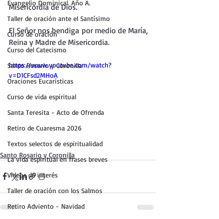
Evangelio Dominical. Año A.
Misericordia de Dios.
Taller de oración ante el Santísimo
El Señor nos bendiga por medio de María, 
Curso de oración
Reina y Madre de Misericordia.
Curso del Catecismo
https://www.youtube.com/watch?
Santo Rosario y Coronilla
v=D1CFsd2MHoA
Oraciones Eucarísticas
Curso de vida espiritual
Santa Teresita - Acto de Ofrenda
Retiro de Cuaresma 2026
Textos selectos de espiritualidad
Santo Rosario y Coronilla
La vida espiritual en frases breves
Vídeos de interés
Taller de oración con los Salmos
Retiro Adviento - Navidad