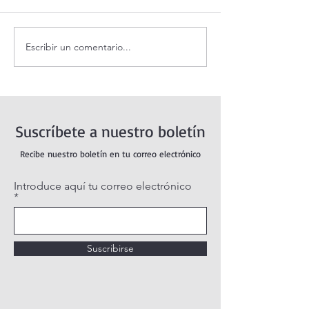
Escribir un comentario...
Coronilla de la Divina
Santo Rosario de
Misericordia.
viernes. Misterio
Dolorosos.
Suscríbete a nuestro boletín
Recibe nuestro boletín en tu correo electrónico
Introduce aquí tu correo electrónico
Suscribirse