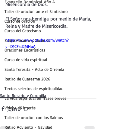
Evangelio Dominical. Año A.
Misericordia de Dios.
Taller de oración ante el Santísimo
El Señor nos bendiga por medio de María, 
Curso de oración
Reina y Madre de Misericordia.
Curso del Catecismo
https://www.youtube.com/watch?
Santo Rosario y Coronilla
v=D1CFsd2MHoA
Oraciones Eucarísticas
Curso de vida espiritual
Santa Teresita - Acto de Ofrenda
Retiro de Cuaresma 2026
Textos selectos de espiritualidad
Santo Rosario y Coronilla
La vida espiritual en frases breves
Vídeos de interés
Taller de oración con los Salmos
Retiro Adviento - Navidad