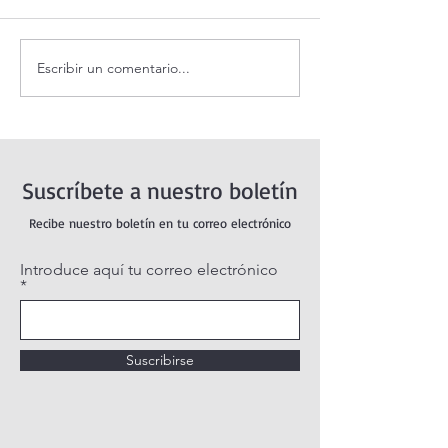
Escribir un comentario...
Santo Rosario de hoy
Coronilla de la Di
Domingo. Misterios
Misericordia.
Gloriosos.
Suscríbete a nuestro boletín
Recibe nuestro boletín en tu correo electrónico
Introduce aquí tu correo electrónico
Suscribirse