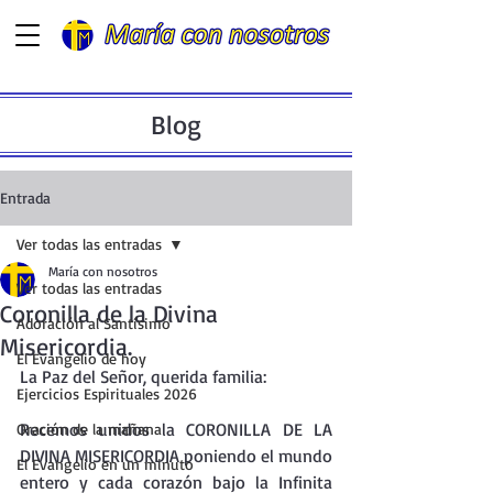
Blog
Entrada
Ver todas las entradas
María con nosotros
Ver todas las entradas
Coronilla de la Divina
Adoración al Santísimo
Misericordia.
El Evangelio de hoy
La Paz del Señor, querida familia:
Ejercicios Espirituales 2026
Recemos unidos la CORONILLA DE LA 
Oración de la mañana
DIVINA MISERICORDIA poniendo el mundo 
El Evangelio en un minuto
entero y cada corazón bajo la Infinita 