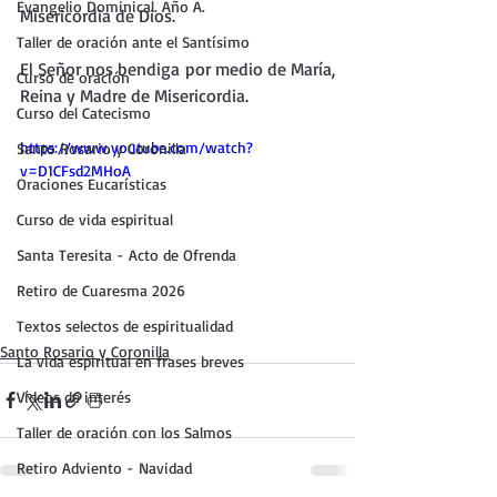
Evangelio Dominical. Año A.
Misericordia de Dios.
Taller de oración ante el Santísimo
El Señor nos bendiga por medio de María, 
Curso de oración
Reina y Madre de Misericordia.
Curso del Catecismo
https://www.youtube.com/watch?
Santo Rosario y Coronilla
v=D1CFsd2MHoA
Oraciones Eucarísticas
Curso de vida espiritual
Santa Teresita - Acto de Ofrenda
Retiro de Cuaresma 2026
Textos selectos de espiritualidad
Santo Rosario y Coronilla
La vida espiritual en frases breves
Vídeos de interés
Taller de oración con los Salmos
Retiro Adviento - Navidad