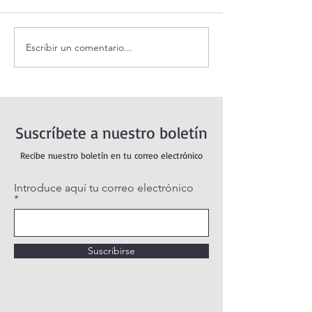
Escribir un comentario...
Santo Rosario de hoy
Coronilla de la Di
sábado. Misterios Gozosos.
Misericordia.
Suscríbete a nuestro boletín
Recibe nuestro boletín en tu correo electrónico
Introduce aquí tu correo electrónico
Suscribirse