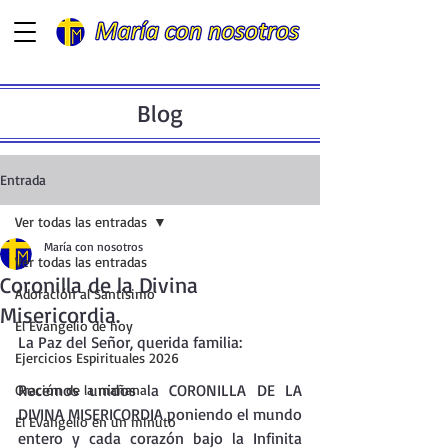
Blog
Entrada
Ver todas las entradas
María con nosotros
Ver todas las entradas
Coronilla de la Divina
Adoración al Santísimo
Misericordia.
El Evangelio de hoy
La Paz del Señor, querida familia:
Ejercicios Espirituales 2026
Recemos unidos la CORONILLA DE LA 
Oración de la mañana
DIVINA MISERICORDIA poniendo el mundo 
El Evangelio en un minuto
entero y cada corazón bajo la Infinita 