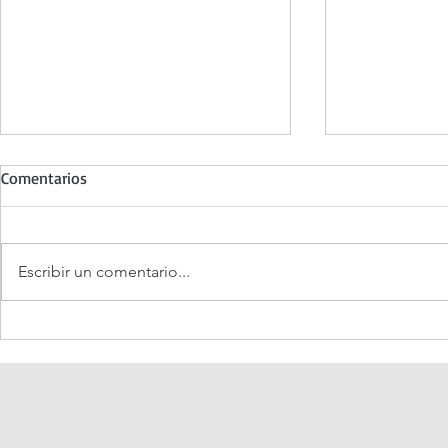
Comentarios
Escribir un comentario...
Santo Rosario de hoy jueves.
Coronilla de 
Misterios Luminosos.
Misericordia.