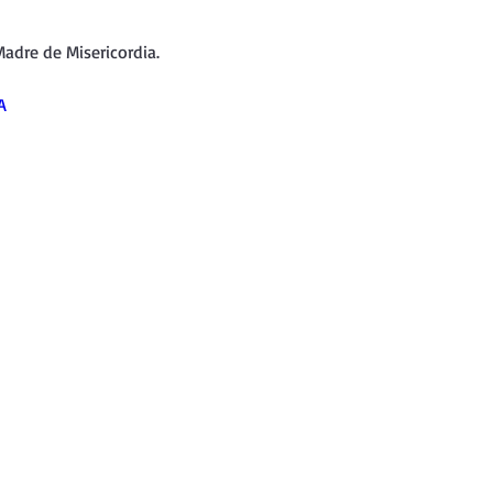
nda
Retiro de Cuaresma 2026
adre de Misericordia.
 frases breves
Vídeos de interés
A
vidad
Ejercicios Esp. Cuaresma 2023
Semana Santa 2024
Catecismo de la Iglesia Católica
ngelio Dominical. Año C