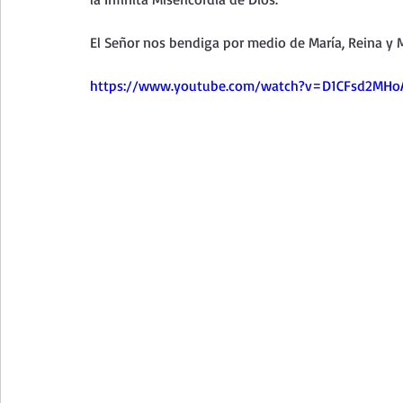
Curso de vida espiritual
Santa Teresita - Acto de Ofre
El Señor nos bendiga por medio de María, Reina y M
Textos selectos de espiritualidad
La vida espiritual en
https://www.youtube.com/watch?v=D1CFsd2MHo
Taller de oración con los Salmos
Retiro Adviento - Na
Meditaciones Semana Santa 2023
Semana Santa 2025
Vídeos de familia
Evangelio Dominical. Año B
Eva