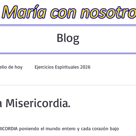
Blog
elio de hoy
Ejercicios Espirituales 2026
Evangelio Dominical. Año A.
Taller de oración ante el Santís
a Misericordia.
io y Coronilla
Oraciones Eucarísticas
ICORDIA poniendo el mundo entero y cada corazón bajo 