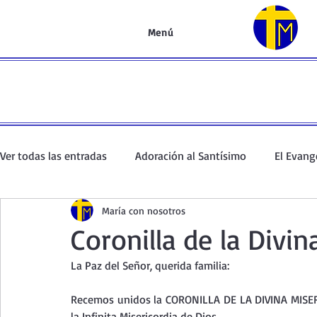
Menú
Ver todas las entradas
Adoración al Santísimo
El Evang
María con nosotros
Oración de la mañana
El Evangelio en un minuto
Coronilla de la Divin
La Paz del Señor, querida familia:
Curso de oración
Curso del Catecismo
Santo Rosar
Recemos unidos la CORONILLA DE LA DIVINA MISER
la Infinita Misericordia de Dios.