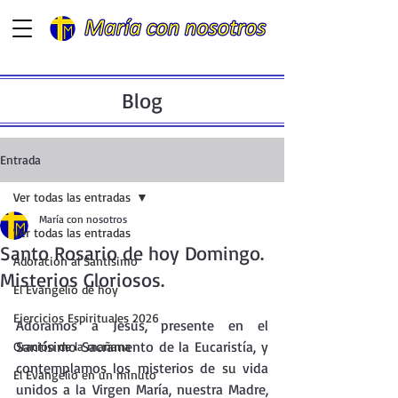
Blog
Entrada
Ver todas las entradas
María con nosotros
Ver todas las entradas
Santo Rosario de hoy Domingo.
Adoración al Santísimo
Misterios Gloriosos.
El Evangelio de hoy
Ejercicios Espirituales 2026
Adoramos a Jesús, presente en el  
Santísimo Sacramento de la Eucaristía, y 
Oración de la mañana
contemplamos los misterios de su vida 
El Evangelio en un minuto
unidos a la Virgen María, nuestra Madre, 