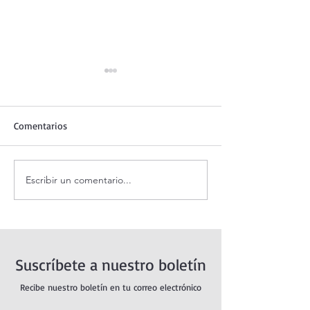
Comentarios
Escribir un comentario...
Santo Rosario de hoy
Coronilla de la Di
Domingo. Misterios
Misericordia.
Gloriosos.
Suscríbete a nuestro boletín
Recibe nuestro boletín en tu correo electrónico