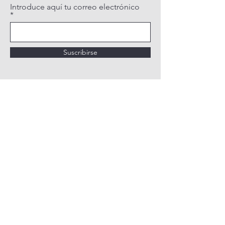
Introduce aquí tu correo electrónico
Suscribirse
POLÍTICA DE PRIVACIDAD
POLÍTICA DE COOKIES
AVISO LEGAL
QUIÉNES SOMOS