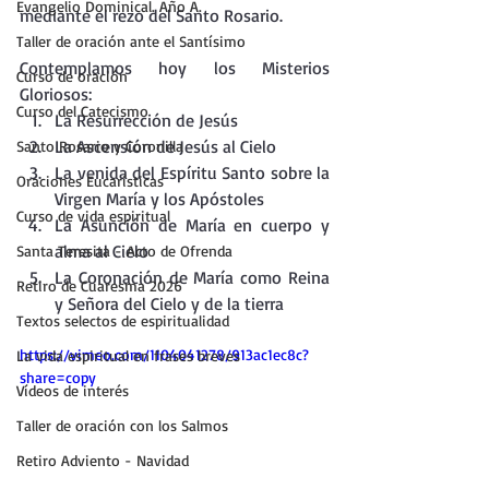
Evangelio Dominical. Año A.
mediante el rezo del Santo Rosario.
Taller de oración ante el Santísimo
Contemplamos hoy los Misterios 
Curso de oración
Gloriosos:
Curso del Catecismo
La Resurrección de Jesús
La Ascensión de Jesús al Cielo
Santo Rosario y Coronilla
La venida del Espíritu Santo sobre la 
Oraciones Eucarísticas
Virgen María y los Apóstoles
Curso de vida espiritual
La Asunción de María en cuerpo y 
alma al Cielo
Santa Teresita - Acto de Ofrenda
La Coronación de María como Reina 
Retiro de Cuaresma 2026
y Señora del Cielo y de la tierra
Textos selectos de espiritualidad
https://vimeo.com/1104041278/913ac1ec8c?
La vida espiritual en frases breves
share=copy
Vídeos de interés
Taller de oración con los Salmos
Retiro Adviento - Navidad