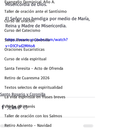
Evangelio Dominical. Año A.
Misericordia de Dios.
Taller de oración ante el Santísimo
El Señor nos bendiga por medio de María, 
Curso de oración
Reina y Madre de Misericordia.
Curso del Catecismo
https://www.youtube.com/watch?
Santo Rosario y Coronilla
v=D1CFsd2MHoA
Oraciones Eucarísticas
Curso de vida espiritual
Santa Teresita - Acto de Ofrenda
Retiro de Cuaresma 2026
Textos selectos de espiritualidad
Santo Rosario y Coronilla
La vida espiritual en frases breves
Vídeos de interés
Taller de oración con los Salmos
Retiro Adviento - Navidad