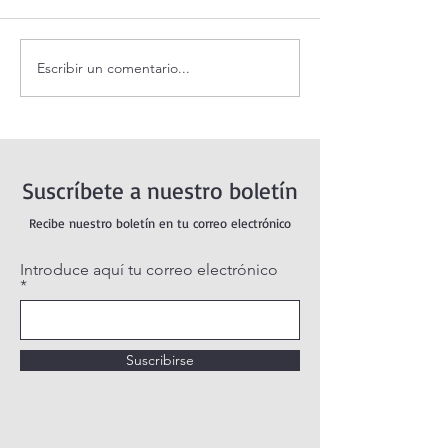
Escribir un comentario...
Santo Rosario de hoy
Coronilla de la Di
viernes. Misterios
Misericordia.
Dolorosos.
Suscríbete a nuestro boletín
Recibe nuestro boletín en tu correo electrónico
Introduce aquí tu correo electrónico
Suscribirse