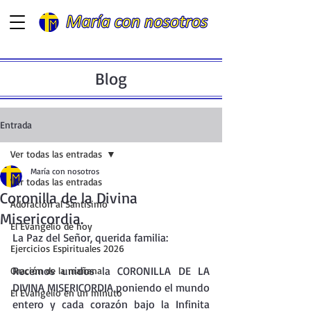
Blog
Entrada
Ver todas las entradas
María con nosotros
Ver todas las entradas
Coronilla de la Divina
Adoración al Santísimo
Misericordia.
El Evangelio de hoy
La Paz del Señor, querida familia:
Ejercicios Espirituales 2026
Recemos unidos la CORONILLA DE LA 
Oración de la mañana
DIVINA MISERICORDIA poniendo el mundo 
El Evangelio en un minuto
entero y cada corazón bajo la Infinita 