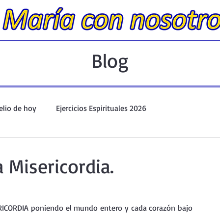
Blog
elio de hoy
Ejercicios Espirituales 2026
Evangelio Dominical. Año A.
Taller de oración ante el Santís
a Misericordia.
io y Coronilla
Oraciones Eucarísticas
ICORDIA poniendo el mundo entero y cada corazón bajo 