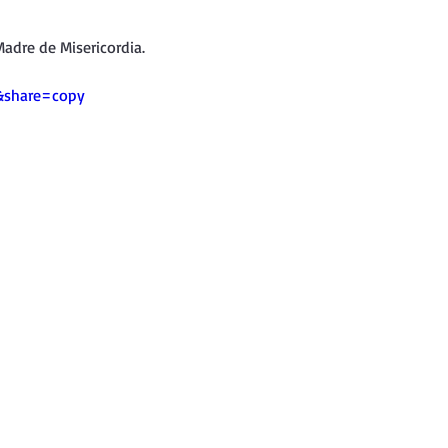
nda
Retiro de Cuaresma 2026
adre de Misericordia.
 frases breves
Vídeos de interés
&share=copy
vidad
Ejercicios Esp. Cuaresma 2023
Semana Santa 2024
Catecismo de la Iglesia Católica
ngelio Dominical. Año C