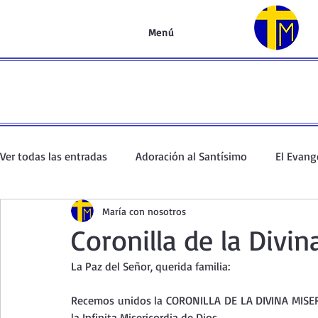
Menú
Ver todas las entradas
Adoración al Santísimo
El Evang
María con nosotros
Oración de la mañana
El Evangelio en un minuto
Coronilla de la Divin
La Paz del Señor, querida familia:
Curso de oración
Curso del Catecismo
Santo Rosar
Recemos unidos la CORONILLA DE LA DIVINA MISER
la Infinita Misericordia de Dios.