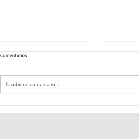
Comentarios
Escribir un comentario...
Santo Rosario de hoy viernes.
Coronilla de 
Misterios Dolorosos.
Misericordia.