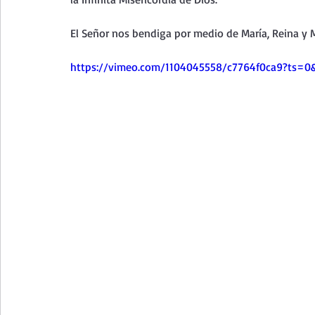
Curso de vida espiritual
Santa Teresita - Acto de Ofre
El Señor nos bendiga por medio de María, Reina y M
Textos selectos de espiritualidad
La vida espiritual en
https://vimeo.com/1104045558/c7764f0ca9?ts=0
Taller de oración con los Salmos
Retiro Adviento - Na
Meditaciones Semana Santa 2023
Semana Santa 2025
Vídeos de familia
Evangelio Dominical. Año B
Eva