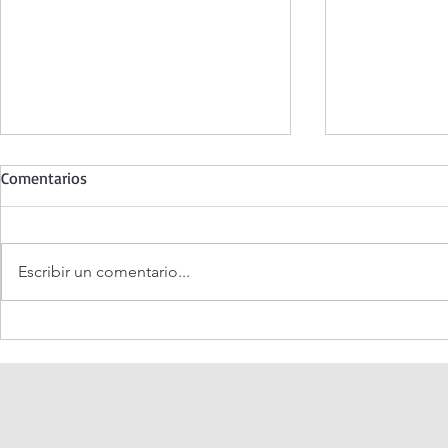
Comentarios
Escribir un comentario...
Coronilla de la Divina
Santo Rosari
Misericordia.
Misterios Do