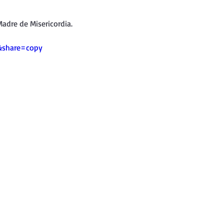
nda
Retiro de Cuaresma 2026
adre de Misericordia.
 frases breves
Vídeos de interés
&share=copy
vidad
Ejercicios Esp. Cuaresma 2023
Semana Santa 2024
Catecismo de la Iglesia Católica
ngelio Dominical. Año C