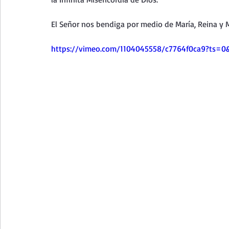
Curso de vida espiritual
Santa Teresita - Acto de Ofre
El Señor nos bendiga por medio de María, Reina y M
Textos selectos de espiritualidad
La vida espiritual en
https://vimeo.com/1104045558/c7764f0ca9?ts=0
Taller de oración con los Salmos
Retiro Adviento - Na
Meditaciones Semana Santa 2023
Semana Santa 2025
Vídeos de familia
Evangelio Dominical. Año B
Eva