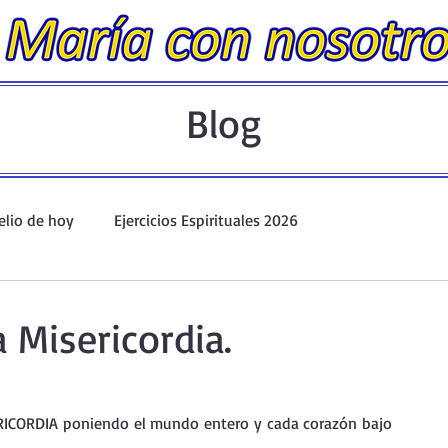
Blog
elio de hoy
Ejercicios Espirituales 2026
Evangelio Dominical. Año A.
Taller de oración ante el Santís
a Misericordia.
io y Coronilla
Oraciones Eucarísticas
ICORDIA poniendo el mundo entero y cada corazón bajo 