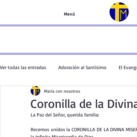
Menú
Ver todas las entradas
Adoración al Santísimo
El Evang
María con nosotros
Oración de la mañana
El Evangelio en un minuto
Coronilla de la Divin
La Paz del Señor, querida familia:
Curso de oración
Curso del Catecismo
Santo Rosar
Recemos unidos la CORONILLA DE LA DIVINA MISER
la Infinita Misericordia de Dios.