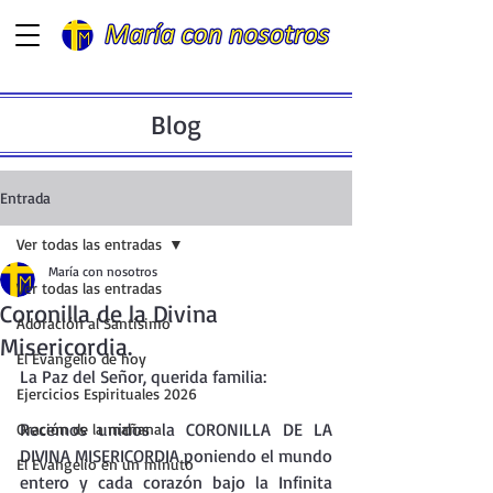
Blog
Entrada
Ver todas las entradas
María con nosotros
Ver todas las entradas
Coronilla de la Divina
Adoración al Santísimo
Misericordia.
El Evangelio de hoy
La Paz del Señor, querida familia:
Ejercicios Espirituales 2026
Recemos unidos la CORONILLA DE LA 
Oración de la mañana
DIVINA MISERICORDIA poniendo el mundo 
El Evangelio en un minuto
entero y cada corazón bajo la Infinita 