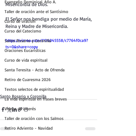
Evangelio Dominical. Año A.
Misericordia de Dios.
Taller de oración ante el Santísimo
El Señor nos bendiga por medio de María, 
Curso de oración
Reina y Madre de Misericordia.
Curso del Catecismo
https://vimeo.com/1104045558/c7764f0ca9?
Santo Rosario y Coronilla
ts=0&share=copy
Oraciones Eucarísticas
Curso de vida espiritual
Santa Teresita - Acto de Ofrenda
Retiro de Cuaresma 2026
Textos selectos de espiritualidad
Santo Rosario y Coronilla
La vida espiritual en frases breves
Vídeos de interés
Taller de oración con los Salmos
Retiro Adviento - Navidad