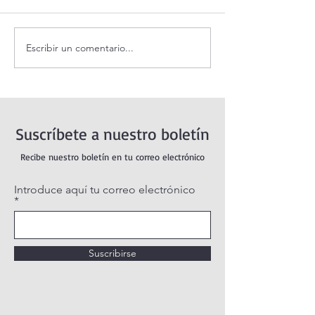
Escribir un comentario...
Santo Rosario de hoy
Coronilla de la Di
Domingo. Misterios
Misericordia.
Gloriosos.
Suscríbete a nuestro boletín
Recibe nuestro boletín en tu correo electrónico
Introduce aquí tu correo electrónico
Suscribirse