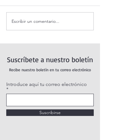
Escribir un comentario...
Santo Rosario de hoy
Coronilla de la Di
viernes. Misterios
Misericordia.
Dolorosos.
Suscríbete a nuestro boletín
Recibe nuestro boletín en tu correo electrónico
Introduce aquí tu correo electrónico
Suscribirse