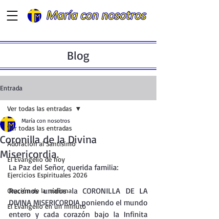
Blog
Entrada
Ver todas las entradas
María con nosotros
Ver todas las entradas
Coronilla de la Divina
Adoración al Santísimo
Misericordia.
El Evangelio de hoy
La Paz del Señor, querida familia:
Ejercicios Espirituales 2026
Recemos unidos la CORONILLA DE LA 
Oración de la mañana
DIVINA MISERICORDIA poniendo el mundo 
El Evangelio en un minuto
entero y cada corazón bajo la Infinita 