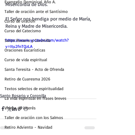
Evangelio Dominical. Año A.
Misericordia de Dios.
Taller de oración ante el Santísimo
El Señor nos bendiga por medio de María, 
Curso de oración
Reina y Madre de Misericordia.
Curso del Catecismo
https://www.youtube.com/watch?
Santo Rosario y Coronilla
v=Itu2fnTQzLA
Oraciones Eucarísticas
Curso de vida espiritual
Santa Teresita - Acto de Ofrenda
Retiro de Cuaresma 2026
Textos selectos de espiritualidad
Santo Rosario y Coronilla
La vida espiritual en frases breves
Vídeos de interés
Taller de oración con los Salmos
Retiro Adviento - Navidad