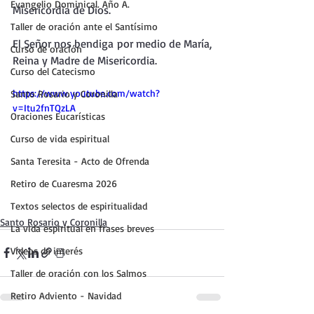
Evangelio Dominical. Año A.
Misericordia de Dios.
Taller de oración ante el Santísimo
El Señor nos bendiga por medio de María, 
Curso de oración
Reina y Madre de Misericordia.
Curso del Catecismo
https://www.youtube.com/watch?
Santo Rosario y Coronilla
v=Itu2fnTQzLA
Oraciones Eucarísticas
Curso de vida espiritual
Santa Teresita - Acto de Ofrenda
Retiro de Cuaresma 2026
Textos selectos de espiritualidad
Santo Rosario y Coronilla
La vida espiritual en frases breves
Vídeos de interés
Taller de oración con los Salmos
Retiro Adviento - Navidad