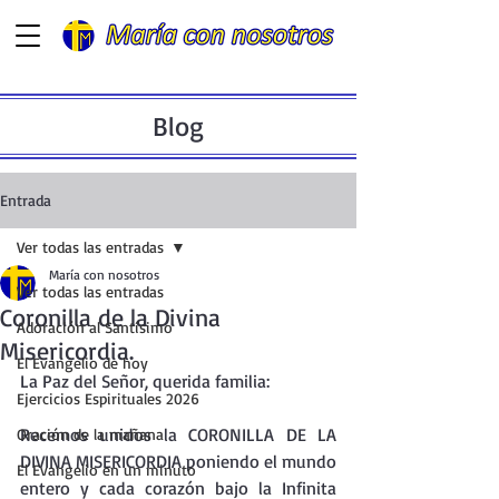
Blog
Entrada
Ver todas las entradas
María con nosotros
Ver todas las entradas
Coronilla de la Divina
Adoración al Santísimo
Misericordia.
El Evangelio de hoy
La Paz del Señor, querida familia:
Ejercicios Espirituales 2026
Recemos unidos la CORONILLA DE LA 
Oración de la mañana
DIVINA MISERICORDIA poniendo el mundo 
El Evangelio en un minuto
entero y cada corazón bajo la Infinita 