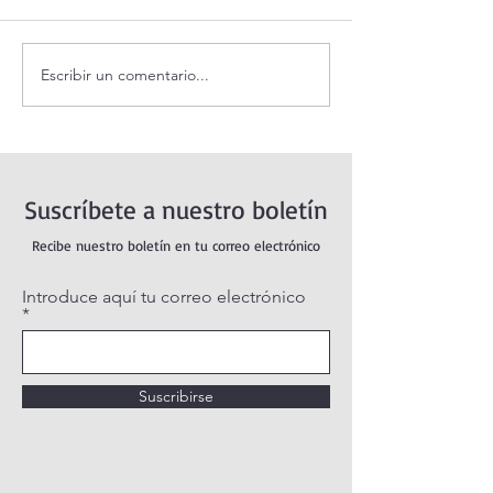
Escribir un comentario...
Coronilla de la Divina
Santo Rosario de
Misericordia.
miércoles. Mister
Gloriosos.
Suscríbete a nuestro boletín
Recibe nuestro boletín en tu correo electrónico
Introduce aquí tu correo electrónico
Suscribirse