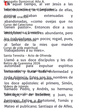
Evangelio Dominical. Año A.
E
N
 aquel tiempo, al ver Jesús a las 
Taller de oración ante el Santísimo
muchedumbres, se compadecía de ellas, 
porque estaban extenuadas y 
Curso de oración
abandonadas, «como ovejas que no 
Curso del Catecismo
tienen pastor». Entonces dice a sus 
Santo Rosario y Coronilla
discípulos: «La mies es abundante, pero 
los trabajadores son pocos; rogad, pues, 
Oraciones Eucarísticas
al Señor de la mies que mande 
Curso de vida espiritual
trabajadores a su mies».
Santa Teresita - Acto de Ofrenda
Llamó a sus doce discípulos y les dio 
Retiro de Cuaresma 2026
autoridad para expulsar espíritus 
Textos selectos de espiritualidad
inmundos y curar toda enfermedad y 
toda dolencia. Estos son los nombres de 
La vida espiritual en frases breves
los doce apóstoles: el primero, Simón, 
Vídeos de interés
llamado Pedro, y Andrés, su hermano; 
Taller de oración con los Salmos
Santiago, el de Zebedeo, y Juan, su 
hermano; Felipe y Bartolomé, Tomás y 
Retiro Adviento - Navidad
Mateo el publicano; Santiago el de Alfeo, 