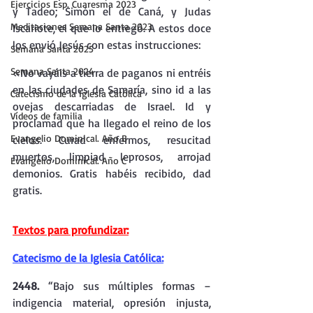
Ejercicios Esp. Cuaresma 2023
y Tadeo; Simón el de Caná, y Judas 
Meditaciones Semana Santa 2023
Iscariote, el que lo entregó. A estos doce 
los envió Jesús con estas instrucciones:
Semana Santa 2025
Semana Santa 2024
«No vayáis a tierra de paganos ni entréis 
en las ciudades de Samaría, sino id a las 
Catecismo de la Iglesia Católica
ovejas descarriadas de Israel. Id y 
Vídeos de familia
proclamad que ha llegado el reino de los 
Evangelio Dominical. Año B
cielos. Curad enfermos, resucitad 
muertos, limpiad leprosos, arrojad 
Evangelio Dominical. Año C
demonios. Gratis habéis recibido, dad 
gratis. 
Textos para profundizar:
Catecismo de la Iglesia Católica:
2448. 
“Bajo sus múltiples formas –
indigencia material, opresión injusta, 