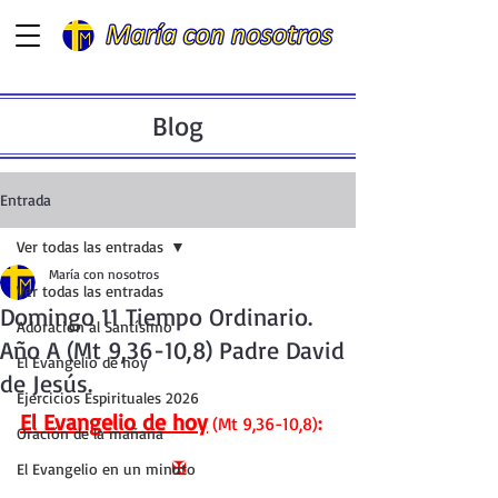
Blog
Entrada
Ver todas las entradas
María con nosotros
Ver todas las entradas
Domingo 11 Tiempo Ordinario.
Adoración al Santísimo
Año A (Mt 9,36-10,8) Padre David
El Evangelio de hoy
de Jesús.
Ejercicios Espirituales 2026
El Evangelio de hoy
(Mt 9,36-10,8)
:
Oración de la mañana
✠
El Evangelio en un minuto