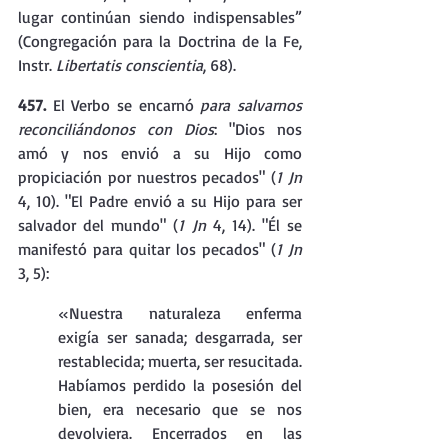
lugar continúan siendo indispensables” 
(Congregación para la Doctrina de la Fe, 
Instr. 
Libertatis conscientia
, 68).
457. 
El Verbo se encarnó 
para salvarnos 
reconciliándonos con Dios
: "Dios nos 
amó y nos envió a su Hijo como 
propiciación por nuestros pecados" (
1 Jn 
4, 10). "El Padre envió a su Hijo para ser 
salvador del mundo" (
1 Jn 
4, 14). "Él se 
manifestó para quitar los pecados" (
1 Jn 
3, 5):
«Nuestra naturaleza enferma 
exigía ser sanada; desgarrada, ser 
restablecida; muerta, ser resucitada. 
Habíamos perdido la posesión del 
bien, era necesario que se nos 
devolviera. Encerrados en las 