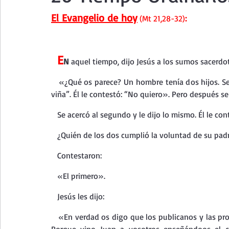
Curso de vida espiritual
Santa Teresita - Acto de Ofre
El Evangelio de hoy
(Mt 21,28-32)
:
Textos selectos de espiritualidad
La vida espiritual en
E
N 
aquel tiempo, dijo Jesús a los sumos sacerdot
   «¿Qué os parece? Un hombre tenía dos hijos. Se acercó al primero y le dijo: “Hijo, ve hoy a trabajar en la 
Taller de oración con los Salmos
Retiro Adviento - Na
viña”. Él le contestó: “No quiero». Pero después se 
   Se acercó al segundo y le dijo lo mismo. Él le co
Meditaciones Semana Santa 2023
Semana Santa 2025
   ¿Quién de los dos cumplió la voluntad de su pad
   Contestaron:
Vídeos de familia
Evangelio Dominical. Año B
Eva
   «El primero».
   Jesús les dijo:
   «En verdad os digo que los publicanos y las prostitutas van por delante de vosotros en el reino de Dios. 