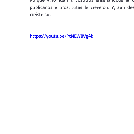
Porque vino Juan a vosotros enseñándoos el cam
publicanos y prostitutas le creyeron. Y, aun de
creísteis».
https://youtu.be/PtNEWlIVg4k