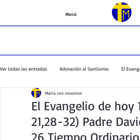
Menú
Ver todas las entradas
Adoración al Santísimo
El Evang
María con nosotros
Oración de la mañana
El Evangelio en un minuto
El Evangelio de hoy 
21,28-32) Padre Dav
Curso de oración
Curso del Catecismo
Santo Rosar
26 Tiempo Ordinario