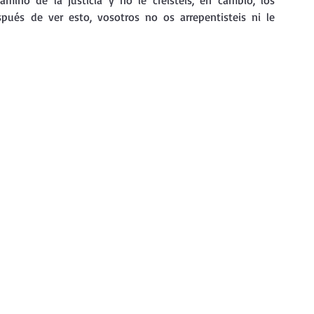
ino de la justicia y no le creísteis; en cambio, los 
spués de ver esto, vosotros no os arrepentisteis ni le 