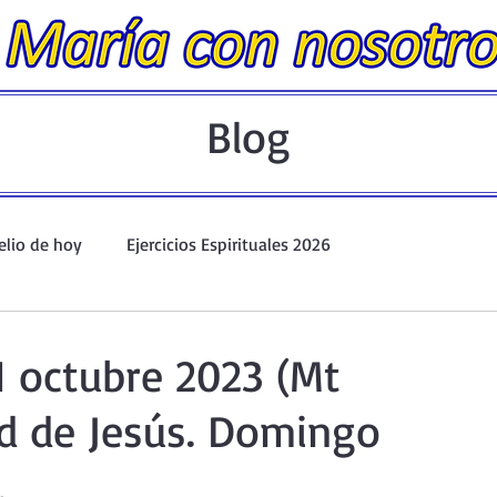
Blog
elio de hoy
Ejercicios Espirituales 2026
Evangelio Dominical. Año A.
Taller de oración ante el Santís
1 octubre 2023 (Mt
id de Jesús. Domingo
io y Coronilla
Oraciones Eucarísticas
.