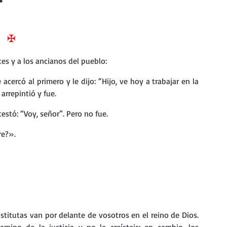
nda
Retiro de Cuaresma 2026
✠
 frases breves
Vídeos de interés
es y a los ancianos del pueblo:
vidad
Ejercicios Esp. Cuaresma 2023
arrepintió y fue.
ntestó: “Voy, señor”. Pero no fue.
Semana Santa 2024
Catecismo de la Iglesia Católica
re?».
ngelio Dominical. Año C