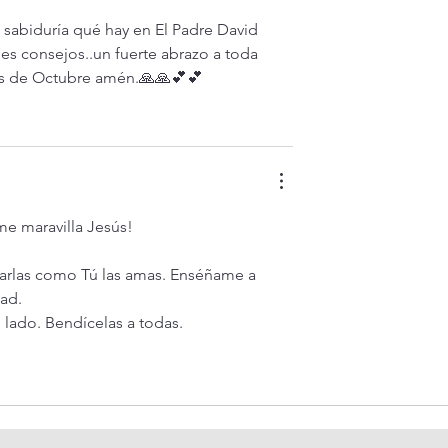
 sabiduría qué hay en El Padre David 
es consejos..un fuerte abrazo a toda 
mes de Octubre amén.🙏🙏💕💕
e maravilla Jesús!
marlas como Tú las amas. Enséñame a 
ad.
 lado. Bendícelas a todas.