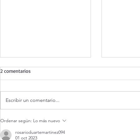
2 comentarios
Escribir un comentario...
¡Éstas 3 cosas aumentarán tu
Evangelio d
Ordenar según:
Lo más nuevo
fe!
agosto 2026.
me escucha? 
rosarioduartemartinez094
01 oct 2023