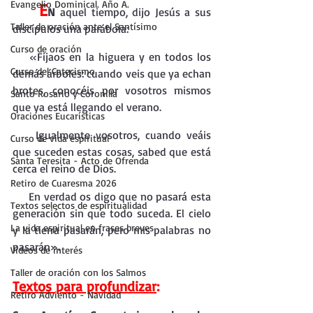
Evangelio Dominical. Año A.
 E
N
 aquel tiempo, dijo Jesús a sus 
Taller de oración ante el Santísimo
discípulos una parábola:
Curso de oración
    «Fijaos en la higuera y en todos los 
Curso del Catecismo
demás árboles: cuando veis que ya echan 
brotes, conocéis por vosotros mismos 
Santo Rosario y Coronilla
que ya está llegando el verano.
Oraciones Eucarísticas
    Igualmente vosotros, cuando veáis 
Curso de vida espiritual
que suceden estas cosas, sabed que está 
Santa Teresita - Acto de Ofrenda
cerca el reino de Dios.
Retiro de Cuaresma 2026
     En verdad os digo que no pasará esta 
Textos selectos de espiritualidad
generación sin que todo suceda. El cielo 
La vida espiritual en frases breves
y la tierra pasarán, pero mis palabras no 
pasarán».
Vídeos de interés
Taller de oración con los Salmos
Textos para profundizar
:
Retiro Adviento - Navidad