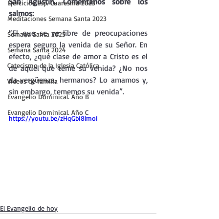
San Agustín. Comentarios sobre los 
Ejercicios Esp. Cuaresma 2023
salmos:
Meditaciones Semana Santa 2023
“El que se ve libre de preocupaciones 
Semana Santa 2025
espera seguro la venida de su Señor. En 
Semana Santa 2024
efecto, ¿qué clase de amor a Cristo es el 
Catecismo de la Iglesia Católica
de aquel que teme su venida? ¿No nos 
da vergüenza, hermanos? Lo amamos y, 
Vídeos de familia
sin embargo, tememos su venida”.
Evangelio Dominical. Año B
Evangelio Dominical. Año C
https://youtu.be/zHqGbI8lmoI
El Evangelio de hoy