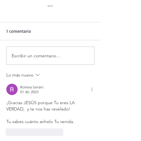
1 comentario
Escribir un comentario...
Evangelio de hoy Sábado 8
¿Es posible vivir
agosto 2026. Dios jamás
feliz?
nos abandona (Mt 17,14-20)
Lo más nuevo
Romea Serani
01 dic 2023
¡Gracias JESÚS porque Tu eres LA 
VERDAD,  y te nos has revelado!
Tu sabes cuánto anhelo Tu venida.
Me gusta
Reaccionar