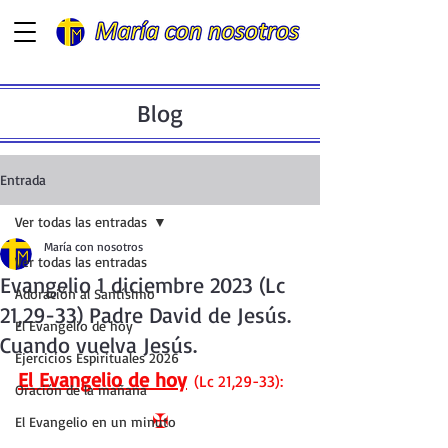
Blog
Entrada
Ver todas las entradas
María con nosotros
Ver todas las entradas
Evangelio 1 diciembre 2023 (Lc
Adoración al Santísimo
21,29-33) Padre David de Jesús.
El Evangelio de hoy
Cuando vuelva Jesús.
Ejercicios Espirituales 2026
El Evangelio de hoy
(Lc 21,29-33):
Oración de la mañana
✠
El Evangelio en un minuto