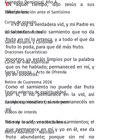
Evangelio Dominical. Año A.
E
N aquel tiempo, dijo Jesús a sus 
discípulos:
Taller de oración ante el Santísimo
Curso de oración
«Yo soy la verdadera vid, y mi Padre es 
el labrador. A todo sarmiento que no da 
Curso del Catecismo
fruto en mí lo arranca, y a todo el que da 
Santo Rosario y Coronilla
fruto lo poda, para que dé más fruto.
Oraciones Eucarísticas
Vosotros ya estáis limpios por la palabra 
Curso de vida espiritual
que os he hablado; permaneced en mí, y 
Santa Teresita - Acto de Ofrenda
yo en vosotros.
Retiro de Cuaresma 2026
Como el sarmiento no puede dar fruto 
Textos selectos de espiritualidad
por sí, si no permanece en la vid, así 
tampoco vosotros, si no permanecéis en 
La vida espiritual en frases breves
mí.
Vídeos de interés
Yo soy la vid, vosotros los sarmientos; el 
Taller de oración con los Salmos
que permanece en mí y yo en él, ese da 
Retiro Adviento - Navidad
fruto abundante; porque sin mí no 