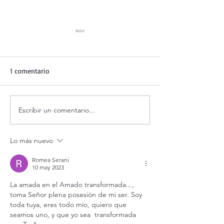
1 comentario
Escribir un comentario...
Evangelio de hoy jueves 6
¿Por qué la fe lo
agosto 2026. La
todo?
Transfiguración del Señor
Lo más nuevo
(Mt 17,1-9)
Romea Serani
10 may 2023
La amada en el Amado transformada..., 
toma Señor plena posesión de mi ser. Soy 
toda tuya, eres todo mío, quiero que 
seamos uno, y que yo sea  transformada 