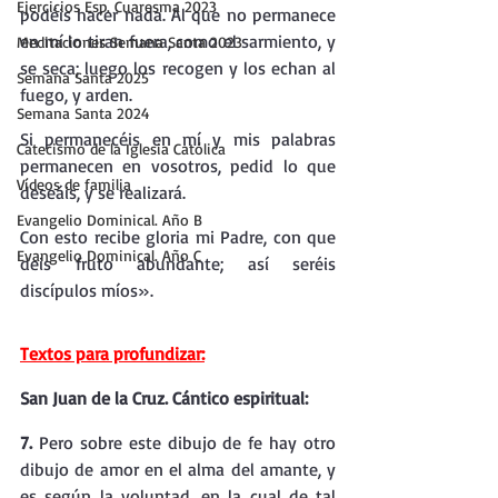
Ejercicios Esp. Cuaresma 2023
podéis hacer nada. Al que no permanece 
en mí lo tiran fuera, como el sarmiento, y 
Meditaciones Semana Santa 2023
se seca; luego los recogen y los echan al 
Semana Santa 2025
fuego, y arden.
Semana Santa 2024
Si permanecéis en mí y mis palabras 
Catecismo de la Iglesia Católica
permanecen en vosotros, pedid lo que 
Vídeos de familia
deseáis, y se realizará.
Evangelio Dominical. Año B
Con esto recibe gloria mi Padre, con que 
Evangelio Dominical. Año C
deis fruto abundante; así seréis 
discípulos míos».
Textos para profundizar:
San Juan de la Cruz. Cántico espiritual:
7.
 Pero sobre este dibujo de fe hay otro 
dibujo de amor en el alma del amante, y 
es según la voluntad, en la cual de tal 