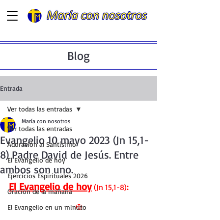
Blog
Entrada
Ver todas las entradas
María con nosotros
Ver todas las entradas
Evangelio 10 mayo 2023 (Jn 15,1-
Adoración al Santísimo
8) Padre David de Jesús. Entre
El Evangelio de hoy
ambos son uno.
Ejercicios Espirituales 2026
El Evangelio de hoy
(Jn 15,1-8)
:
Oración de la mañana
✠
El Evangelio en un minuto