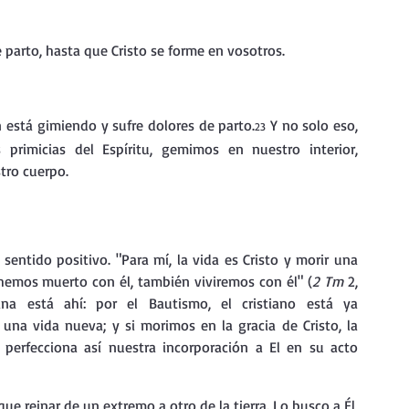
e parto, hasta que Cristo se forme en vosotros.
 está gimiendo y sufre dolores de parto.
 Y no solo eso, 
23
rimicias del Espíritu, gemimos en nuestro interior, 
tro cuerpo.
 sentido positivo. "Para mí, la vida es Cristo y morir una 
si hemos muerto con él, también viviremos con él" (
2 Tm 
2, 
na está ahí: por el Bautismo, el cristiano está ya 
una vida nueva; y si morimos en la gracia de Cristo, la 
 perfecciona así nuestra incorporación a El en su acto 
 que reinar de un extremo a otro de la tierra. Lo busco a Él, 