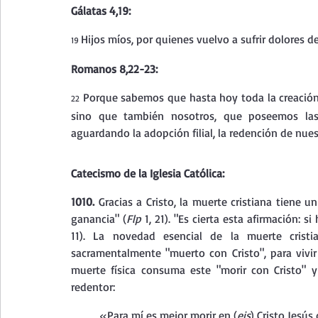
Gálatas 4,19:
Hijos míos, por quienes vuelvo a sufrir dolores d
19 
Romanos 8,22-23:
 Porque sabemos que hasta hoy toda la creación
22
sino que también nosotros, que poseemos las p
aguardando la adopción filial, la redención de nues
Catecismo de la Iglesia Católica:
1010. 
Gracias a Cristo, la muerte cristiana tiene un
ganancia" (
Flp 
1, 21). "Es cierta esta afirmación: 
11). La novedad esencial de la muerte cristia
sacramentalmente "muerto con Cristo", para vivir 
muerte física consuma este "morir con Cristo" y
redentor: 
«Para mí es mejor morir en (
eis
) Cristo Jesús