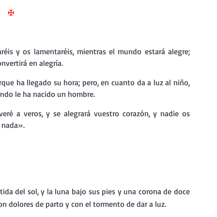
nda
Retiro de Cuaresma 2026
✠
 frases breves
Vídeos de interés
réis y os lamentaréis, mientras el mundo estará alegre; 
onvertirá en alegría.
rque ha llegado su hora; pero, en cuanto da a luz al niño, 
vidad
Ejercicios Esp. Cuaresma 2023
mundo le ha nacido un hombre.
veré a veros, y se alegrará vuestro corazón, y nadie os 
Semana Santa 2024
Catecismo de la Iglesia Católica
s nada».
ngelio Dominical. Año C
tida del sol, y la luna bajo sus pies y una corona de doce 
con dolores de parto y con el tormento de dar a luz.