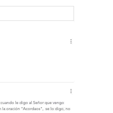
¿Es posible vivir siempre feli
e hoy Sábado 8
 Dios jamás nos
 17,14-20)
  cuando le digo al Señor que vengo 
la oración "Acordaos",  se lo digo, no 