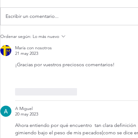
Escribir un comentario...
¡Dios jamás nos abandona!
Evangelio d
Ordenar según:
Lo más nuevo
agosto 2026.
abandona (Mt
María con nosotros
21 may 2023
¡Gracias por vuestros preciosos comentarios!
Me gusta
Reaccionar
A Miguel
20 may 2023
Ahora entiendo por qué encuentro  tan clara definición
gimiendo bajo el peso de mis pecados(como se dice en 