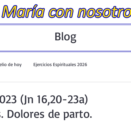
Blog
elio de hoy
Ejercicios Espirituales 2026
Evangelio Dominical. Año A.
Taller de oración ante el Santís
023 (Jn 16,20-23a)
. Dolores de parto.
io y Coronilla
Oraciones Eucarísticas