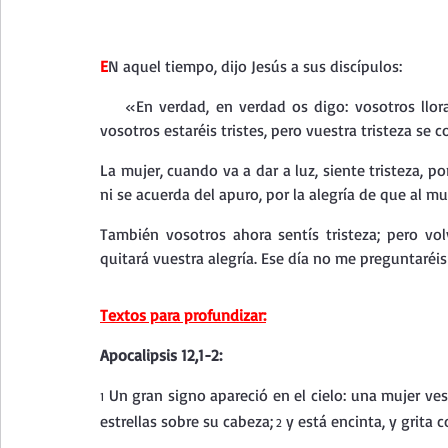
Curso de vida espiritual
Santa Teresita - Acto de Ofre
E
N aquel tiempo, dijo Jesús a sus discípulos:
Textos selectos de espiritualidad
La vida espiritual en
«En verdad, en verdad os digo: vosotros llora
vosotros estaréis tristes, pero vuestra tristeza se c
La mujer, cuando va a dar a luz, siente tristeza, po
Taller de oración con los Salmos
Retiro Adviento - Na
ni se acuerda del apuro, por la alegría de que al 
También vosotros ahora sentís tristeza; pero vol
Meditaciones Semana Santa 2023
Semana Santa 2025
quitará vuestra alegría. Ese día no me preguntaréi
Textos para profundizar:
Vídeos de familia
Evangelio Dominical. Año B
Eva
Apocalipsis 12,1-2:
 Un gran signo apareció en el cielo: una mujer ves
1
estrellas sobre su cabeza;
 y está encinta, y grita 
 2