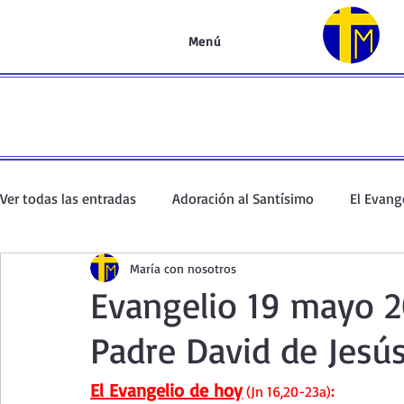
Menú
Ver todas las entradas
Adoración al Santísimo
El Evang
María con nosotros
Oración de la mañana
El Evangelio en un minuto
Evangelio 19 mayo 2
Padre David de Jesús
Curso de oración
Curso del Catecismo
Santo Rosar
El Evangelio de hoy
(Jn 16,20-23a)
: