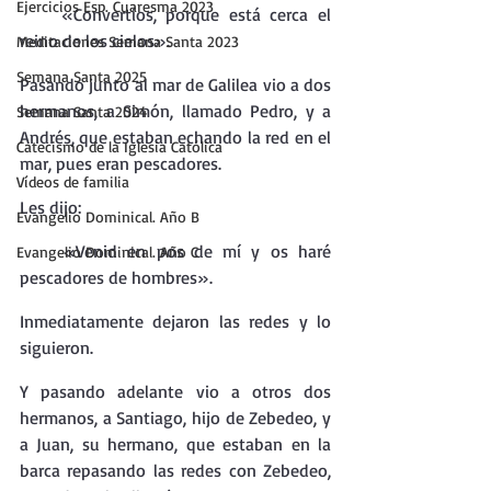
Ejercicios Esp. Cuaresma 2023
    «Convertíos, porque está cerca el 
reino de los cielos».
Meditaciones Semana Santa 2023
Semana Santa 2025
Pasando junto al mar de Galilea vio a dos 
hermanos, a Simón, llamado Pedro, y a 
Semana Santa 2024
Andrés, que estaban echando la red en el 
Catecismo de la Iglesia Católica
mar, pues eran pescadores.
Vídeos de familia
Les dijo:
Evangelio Dominical. Año B
    «Venid en pos de mí y os haré 
Evangelio Dominical. Año C
pescadores de hombres».
Inmediatamente dejaron las redes y lo 
siguieron.
Y pasando adelante vio a otros dos 
hermanos, a Santiago, hijo de Zebedeo, y 
a Juan, su hermano, que estaban en la 
barca repasando las redes con Zebedeo, 