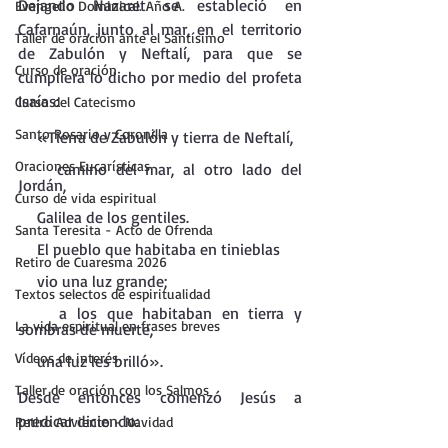
Dejando Nazaret se estableció en 
Evangelio Dominical. Año A.
Cafarnaún, junto al mar, en el territorio 
Taller de oración ante el Santísimo
de Zabulón y Neftalí, para que se 
Curso de oración
cumpliera lo dicho por medio del profeta 
Isaías:
Curso del Catecismo
Santo Rosario y Coronilla
    «Tierra de Zabulón y tierra de Neftalí,
Oraciones Eucarísticas
    camino del mar, al otro lado del 
Jordán,
Curso de vida espiritual
    Galilea de los gentiles.
Santa Teresita - Acto de Ofrenda
    El pueblo que habitaba en tinieblas
Retiro de Cuaresma 2026
    vio una luz grande;
Textos selectos de espiritualidad
    a los que habitaban en tierra y 
La vida espiritual en frases breves
sombras de muerte,
Vídeos de interés
    una luz les brilló».
Taller de oración con los Salmos
Desde entonces comenzó Jesús a 
predicar diciendo:
Retiro Adviento - Navidad