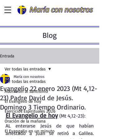
Blog
Entrada
Ver todas las entradas
María con nosotros
Ver todas las entradas
Evangelio 22 enero 2023 (Mt 4,12-
Adoración al Santísimo
23) Padre David de Jesús.
El Evangelio de hoy
Domingo 3 Tiempo Ordinario.
Ejercicios Espirituales 2026
El Evangelio de hoy
 (Mt 4,12-23):
Oración de la mañana
AL enterarse Jesús de que habían 
El Evangelio en un minuto
arrestado a Juan se retiró a Galilea. 