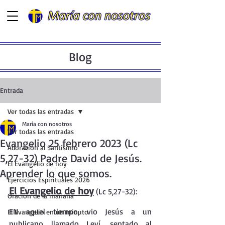
Blog
Entrada
Ver todas las entradas
María con nosotros
Ver todas las entradas
Evangelio 25 febrero 2023 (Lc
Adoración al Santísimo
5,27-32) Padre David de Jesús.
El Evangelio de hoy
Aprender lo que somos.
Ejercicios Espirituales 2026
El Evangelio de hoy
 (Lc 5,27-32):
Oración de la mañana
EN aquel tiempo, vio Jesús a un 
El Evangelio en un minuto
publicano llamado Leví, sentado al 