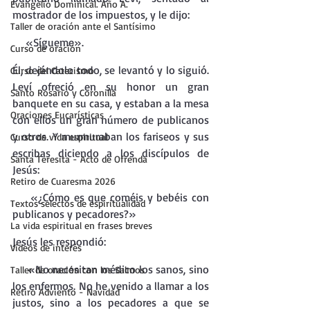
Evangelio Dominical. Año A.
mostrador de los impuestos, y le dijo:
Taller de oración ante el Santísimo
    «Sígueme».
Curso de oración
Él, dejándolo todo, se levantó y lo siguió. 
Curso del Catecismo
Leví ofreció en su honor un gran 
Santo Rosario y Coronilla
banquete en su casa, y estaban a la mesa 
Oraciones Eucarísticas
con ellos un gran número de publicanos 
y otros. Y murmuraban los fariseos y sus 
Curso de vida espiritual
escribas diciendo a los discípulos de 
Santa Teresita - Acto de Ofrenda
Jesús:
Retiro de Cuaresma 2026
    «¿Cómo es que coméis y bebéis con 
Textos selectos de espiritualidad
publicanos y pecadores?»
La vida espiritual en frases breves
Jesús les respondió:
Vídeos de interés
    «No necesitan médico los sanos, sino 
Taller de oración con los Salmos
los enfermos. No he venido a llamar a los 
Retiro Adviento - Navidad
justos, sino a los pecadores a que se 