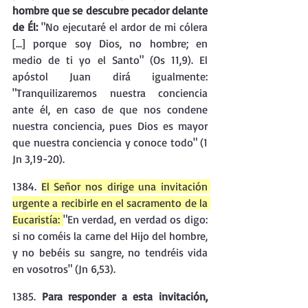
hombre que se descubre pecador delante 
de Él:
 "No ejecutaré el ardor de mi cólera 
[...] porque soy Dios, no hombre; en 
medio de ti yo el Santo" (Os 11,9). El 
apóstol Juan dirá igualmente: 
"Tranquilizaremos nuestra conciencia 
ante él, en caso de que nos condene 
nuestra conciencia, pues Dios es mayor 
que nuestra conciencia y conoce todo" (1 
Jn 3,19-20).
1384. 
El Señor nos dirige una invitación 
urgente a recibirle en el sacramento de la 
Eucaristía: 
"En verdad, en verdad os digo: 
si no coméis la carne del Hijo del hombre, 
y no bebéis su sangre, no tendréis vida 
en vosotros" (Jn 6,53).
1385. 
Para responder a esta invitación, 