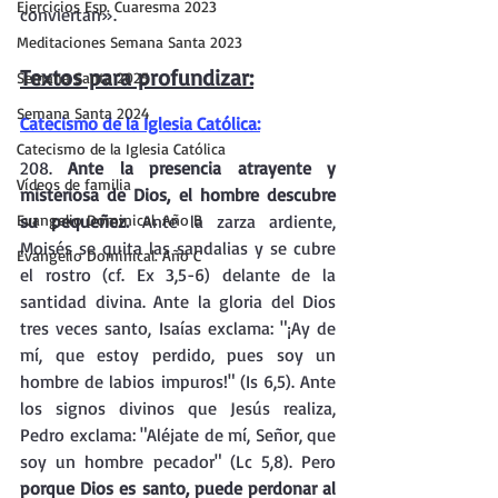
Ejercicios Esp. Cuaresma 2023
conviertan».
Meditaciones Semana Santa 2023
Textos para profundizar:
Semana Santa 2025
Semana Santa 2024
Catecismo de la Iglesia Católica:
Catecismo de la Iglesia Católica
208. 
Ante la presencia atrayente y 
Vídeos de familia
misteriosa de Dios, el hombre descubre 
Evangelio Dominical. Año B
su pequeñez. 
Ante la zarza ardiente, 
Moisés se quita las sandalias y se cubre 
Evangelio Dominical. Año C
el rostro (cf. Ex 3,5-6) delante de la 
santidad divina. Ante la gloria del Dios 
tres veces santo, Isaías exclama: "¡Ay de 
mí, que estoy perdido, pues soy un 
hombre de labios impuros!" (Is 6,5). Ante 
los signos divinos que Jesús realiza, 
Pedro exclama: "Aléjate de mí, Señor, que 
soy un hombre pecador" (Lc 5,8). Pero 
porque Dios es santo, puede perdonar al 