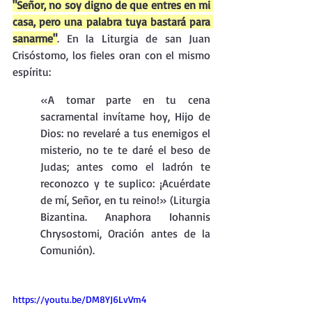
"Señor, no soy digno de que entres en mi 
casa, pero una palabra tuya bastará para 
sanarme"
. En la Liturgia de san Juan 
Crisóstomo, los fieles oran con el mismo 
espíritu:
«A tomar parte en tu cena 
sacramental invítame hoy, Hijo de 
Dios: no revelaré a tus enemigos el 
misterio, no te te daré el beso de 
Judas; antes como el ladrón te 
reconozco y te suplico: ¡Acuérdate 
de mí, Señor, en tu reino!» (Liturgia 
Bizantina. Anaphora Iohannis 
Chrysostomi, Oración antes de la 
Comunión).
https://youtu.be/DM8YJ6LvVm4