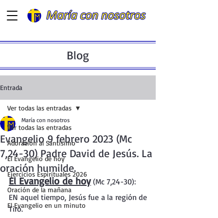
Blog
Entrada
Ver todas las entradas
María con nosotros
Ver todas las entradas
Evangelio 9 febrero 2023 (Mc
Adoración al Santísimo
7,24-30) Padre David de Jesús. La
El Evangelio de hoy
oración humilde.
Ejercicios Espirituales 2026
El Evangelio de hoy
 (Mc 7,24-30):
Oración de la mañana
EN aquel tiempo, Jesús fue a la región de 
El Evangelio en un minuto
Tiro.