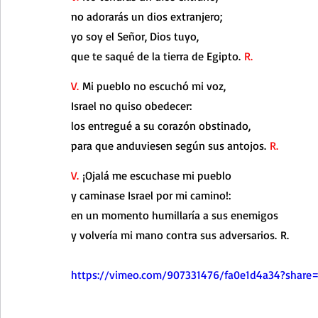
no adorarás un dios extranjero;
yo soy el Señor, Dios tuyo,
que te saqué de la tierra de Egipto. 
R.
V. 
Mi pueblo no escuchó mi voz,
Israel no quiso obedecer:
los entregué a su corazón obstinado,
para que anduviesen según sus antojos. 
R.
V.
 ¡Ojalá me escuchase mi pueblo
y caminase Israel por mi camino!:
en un momento humillaría a sus enemigos
y volvería mi mano contra sus adversarios. R.
https://vimeo.com/907331476/fa0e1d4a34?share