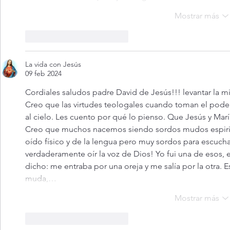
Mostrar más
Me gusta
Reaccionar
La vida con Jesús
09 feb 2024
Cordiales saludos padre David de Jesús!!! levantar la mir
Creo que las virtudes teologales cuando toman el poder e
al cielo. Les cuento por qué lo pienso. Que Jesús y Marí
Creo que muchos nacemos siendo sordos mudos espirit
oído físico y de la lengua pero muy sordos para escucha
verdaderamente oír la voz de Dios! Yo fui una de esos
dicho: me entraba por una oreja y me salía por la otra. E
muda,…
Mostrar más
Me gusta
Reaccionar