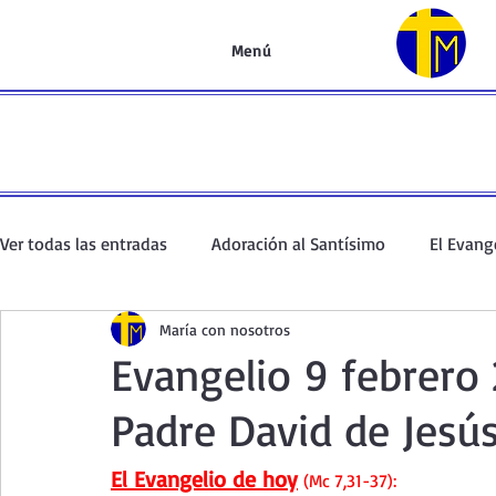
Menú
Ver todas las entradas
Adoración al Santísimo
El Evang
María con nosotros
Oración de la mañana
El Evangelio en un minuto
Evangelio 9 febrero 
Padre David de Jesús.
Curso de oración
Curso del Catecismo
Santo Rosar
El Evangelio de hoy
 (Mc 7,31-37):