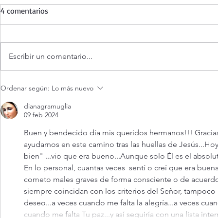
4 comentarios
Escribir un comentario...
¿Es posible vivir siempre feliz?
Evangelio de
Ordenar según:
Lo más nuevo
agosto 2026.
siempre feliz
dianagramuglia
09 feb 2024
Buen y bendecido día mis queridos hermanos!!! Gracia
ayudarnos en este camino tras las huellas de Jesús...Ho
bien" ...vio que era bueno...Aunque solo Él es el absol
En lo personal, cuantas veces  sentí o creí que era buena
cometo males graves de forma consciente o de acuerdo 
siempre coincidan con los criterios del Señor, tampoco
deseo...a veces cuando me falta la alegría...a veces cuan
cuando me falta Tu paz...y así seguiría con una lista 