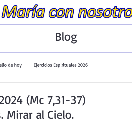
Blog
elio de hoy
Ejercicios Espirituales 2026
Evangelio Dominical. Año A.
Taller de oración ante el Santís
2024 (Mc 7,31-37)
 Mirar al Cielo.
io y Coronilla
Oraciones Eucarísticas