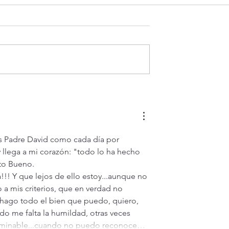
 hoy viernes 7
¡3 motivos para la
 ¿Es posible vivir
Transfiguración!
? (Mt 16,24-28)
s Padre David como cada día por 
y llega a mi corazón: "todo lo ha hecho 
uto Bueno.
!!! Y que lejos de ello estoy...aunque no 
a mis criterios, que en verdad no 
 hago todo el bien que puedo, quiero, 
do me falta la humildad, otras veces 
interminable...cuando no puedo reconoce…