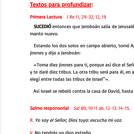
Textos para profundizar
:
Primera Lectura 
1 Re 
11, 29-32; 12, 19
   SUCEDIÓ 
entonces que Jeroboán salía de Jerusalén
manto nuevo.
   Estando los dos solos en campo abierto, tomó Ajías el manto nuevo que llevaba puesto, lo rasgó en doce 
jirones y dijo a Jeroboán:
   «Toma diez jirones para ti, porque así dice el Señor, Dios de Israel: “Rasgaré el reino de manos de Salomón 
y te daré diez tribus. La otra tribu será para él, en
elegí entre todas las tribus de Israel”».
   Así Israel se rebeló contra la casa de David, hasta
Salmo responsorial
Sal 
80, 10 11 ab. 12-13. 14-15.
R. 
Yo soy el Señor, Dios tuyo: escucha mi voz.
V.
 No tendrás un dios extraño,