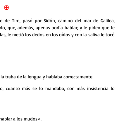
nda
Retiro de Cuaresma 2026
✠
io de Tiro, pasó por Sidón, camino del mar de Galilea, 
 frases breves
Vídeos de interés
do, que, además, apenas podía hablar; y le piden que le 
s, le metió los dedos en los oídos y con la saliva le tocó 
vidad
Ejercicios Esp. Cuaresma 2023
Semana Santa 2024
Catecismo de la Iglesia Católica
tó la traba de la lengua y hablaba correctamente.
ngelio Dominical. Año C
 hablar a los mudos».