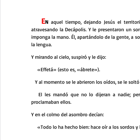
Curso de vida espiritual
Santa Teresita - Acto de Ofre
   E
N 
aquel tiempo, dejando Jesús el territor
Textos selectos de espiritualidad
La vida espiritual en
atravesando la Decápolis. Y le presentaron un sor
imponga la mano. Él, apartándolo de la gente, a sola
la lengua.
Taller de oración con los Salmos
Retiro Adviento - Na
Y mirando al cielo, suspiró y le dijo:
    «Effetá» (esto es, «ábrete»).
Meditaciones Semana Santa 2023
Semana Santa 2025
   Y al momento se le abrieron los oídos, se le sol
   El les mandó que no lo dijeran a nadie; pero, cuanto más se lo mandaba, con más insistencia lo 
proclamaban ellos.
Vídeos de familia
Evangelio Dominical. Año B
Eva
Y en el colmo del asombro decían:
    «Todo lo ha hecho bien: hace oír a los sordos y