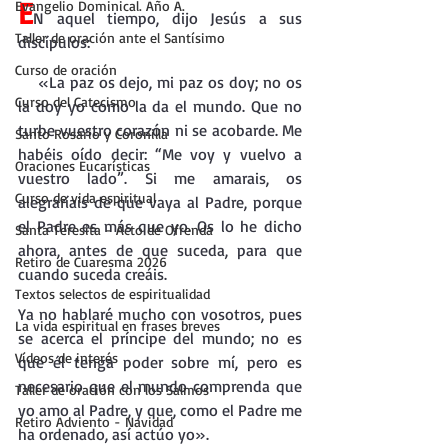
E
Evangelio Dominical. Año A.
N aquel tiempo, dijo Jesús a sus 
Taller de oración ante el Santísimo
discípulos:
Curso de oración
«La paz os dejo, mi paz os doy; no os 
Curso del Catecismo
la doy yo como la da el mundo. Que no 
turbe vuestro corazón ni se acobarde. Me 
Santo Rosario y Coronilla
habéis oído decir: “Me voy y vuelvo a 
Oraciones Eucarísticas
vuestro lado”. Si me amarais, os 
Curso de vida espiritual
alegraríais de que vaya al Padre, porque 
el Padre es más que yo. Os lo he dicho 
Santa Teresita - Acto de Ofrenda
ahora, antes de que suceda, para que 
Retiro de Cuaresma 2026
cuando suceda creáis.
Textos selectos de espiritualidad
Ya no hablaré mucho con vosotros, pues 
La vida espiritual en frases breves
se acerca el príncipe del mundo; no es 
Vídeos de interés
que él tenga poder sobre mí, pero es 
necesario que el mundo comprenda que 
Taller de oración con los Salmos
yo amo al Padre, y que, como el Padre me 
Retiro Adviento - Navidad
ha ordenado, así actúo yo».