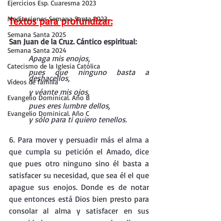
Ejercicios Esp. Cuaresma 2023
Meditaciones Semana Santa 2023
Textos para profundizar:
Semana Santa 2025
San Juan de la Cruz. Cántico espiritual:
Semana Santa 2024
Apaga mis enojos, 
Catecismo de la Iglesia Católica
pues que ninguno basta a 
deshacellos,
Vídeos de familia
y véante mis ojos, 
Evangelio Dominical. Año B
pues eres lumbre dellos, 
Evangelio Dominical. Año C
y sólo para ti quiero tenellos.
6. Para mover y persuadir más el alma a 
que cumpla su petición el Amado, dice 
que pues otro ninguno sino él basta a 
satisfacer su necesidad, que sea él el que 
apague sus enojos. Donde es de notar 
que entonces está Dios bien presto para 
consolar al alma y satisfacer en sus 