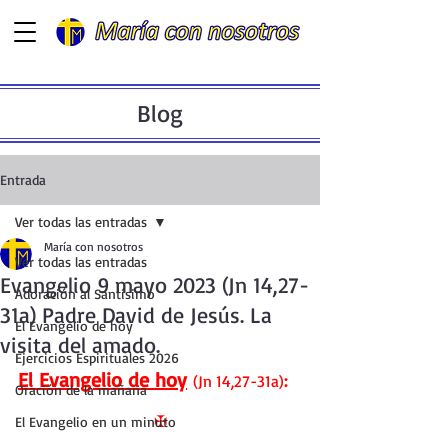
Blog
Entrada
Ver todas las entradas
María con nosotros
Ver todas las entradas
Evangelio 9 mayo 2023 (Jn 14,27-
Adoración al Santísimo
31a) Padre David de Jesús. La
El Evangelio de hoy
visita del amado.
Ejercicios Espirituales 2026
El Evangelio de hoy
(Jn 14,27-31a)
:
Oración de la mañana
✠
El Evangelio en un minuto