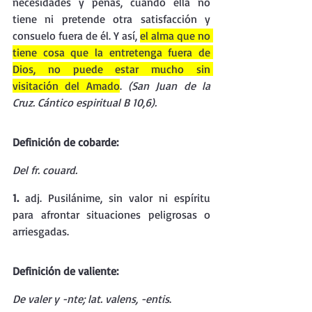
necesidades y penas, cuando ella no 
tiene ni pretende otra satisfacción y 
consuelo fuera de él. Y así, 
el alma que no 
tiene cosa que la entretenga fuera de 
Dios, no puede estar mucho sin 
visitación del Amado
. 
(San Juan de la 
Cruz. Cántico espiritual B 10,6).
Definición de cobarde:
Del fr. couard.
1.
 adj. Pusilánime, sin valor ni espíritu 
para afrontar situaciones peligrosas o 
arriesgadas.
Definición de valiente:
De valer y -nte; lat. valens, -entis
.