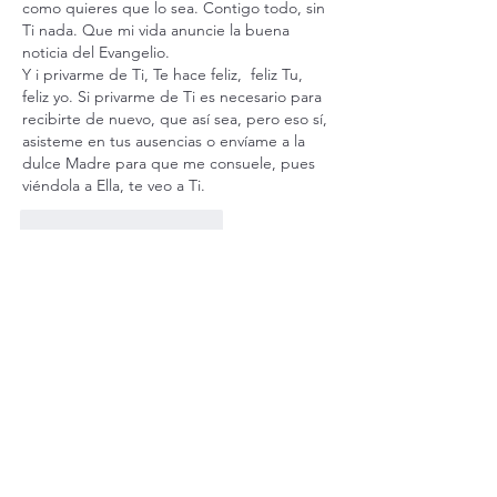
como quieres que lo sea. Contigo todo, sin 
Ti nada. Que mi vida anuncie la buena 
noticia del Evangelio. 
Y i privarme de Ti, Te hace feliz,  feliz Tu, 
feliz yo. Si privarme de Ti es necesario para 
recibirte de nuevo, que así sea, pero eso sí, 
asisteme en tus ausencias o envíame a la 
dulce Madre para que me consuele, pues 
viéndola a Ella, te veo a Ti.
Me gusta
Reaccionar
rosarioduartemartinez094
08 may 2023
Bendecida mañana Padre David gracias a 
Dios por todas las bendiciones qué 
derrama en nuestra familia de María con 
nosotros con estás enseñanzas del 
evangelio qué El Espíritu Santo me de la 
fortaleza para ser valiente amén.🙏🙏🌟🌟
Me gusta
Reaccionar