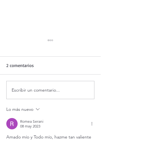
2 comentarios
Escribir un comentario...
Evangelio de hoy viernes 7
¡3 motivos para l
agosto 2026. ¿Es posible
Transfiguración!
vivir siempre feliz? (Mt
Lo más nuevo
16,24-28)
Romea Serani
08 may 2023
Amado mío y Todo mío, hazme tan valiente 