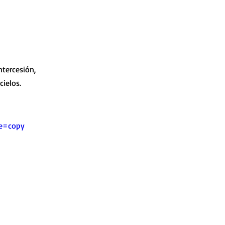
tercesión,
cielos.
re=copy