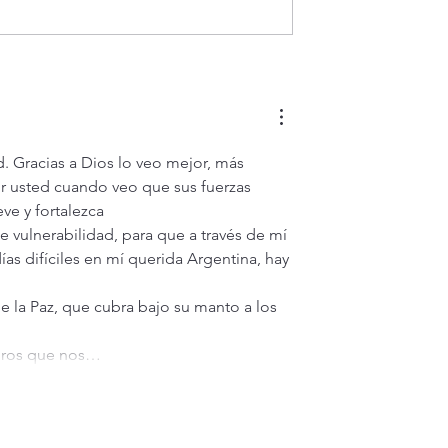
ivir siempre feliz?
Evangelio de hoy viernes 7
agosto 2026. ¿Es posible vivi
siempre feliz? (Mt 16,24-28)
. Gracias a Dios lo veo mejor, más 
or usted cuando veo que sus fuerzas 
ve y fortalezca
 vulnerabilidad, para que a través de mí 
as difíciles en mí querida Argentina, hay 
e la Paz, que cubra bajo su manto a los 
ibros que nos…