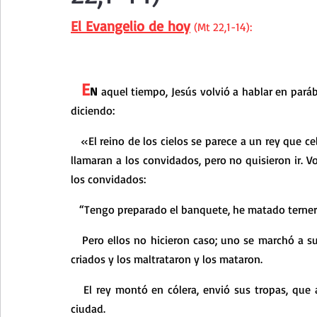
Curso de vida espiritual
Santa Teresita - Acto de Ofre
El Evangelio de hoy
 (Mt 22,1-14):
Textos selectos de espiritualidad
La vida espiritual en
  E
N
 aquel tiempo, Jesús volvió a hablar en paráb
diciendo:
Taller de oración con los Salmos
Retiro Adviento - Na
   «El reino de los cielos se parece a un rey que celebraba la boda de su hijo; mandó a sus criados para que 
llamaran a los convidados, pero no quisieron ir. V
Meditaciones Semana Santa 2023
Semana Santa 2025
los convidados:
   “Tengo preparado el banquete, he matado terner
Vídeos de familia
Evangelio Dominical. Año B
Eva
   Pero ellos no hicieron caso; uno se marchó a sus tierras, otro a sus negocios, los demás agarraron a los 
criados y los maltrataron y los mataron.
   El rey montó en cólera, envió sus tropas, que acabaron con aquellos asesinos y prendieron fuego a la 
ciudad.