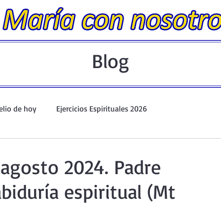
Blog
elio de hoy
Ejercicios Espirituales 2026
Evangelio Dominical. Año A.
Taller de oración ante el Santís
 agosto 2024. Padre
biduría espiritual (Mt
io y Coronilla
Oraciones Eucarísticas