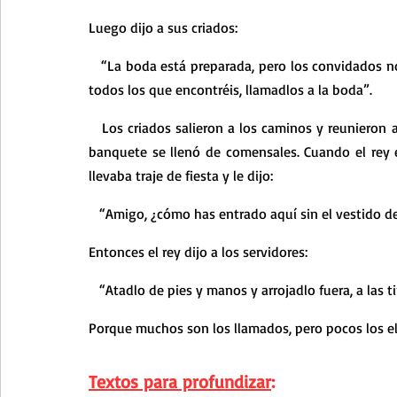
Luego dijo a sus criados:
   “La boda está preparada, pero los convidados no se la merecían. Id ahora a los cruces de los caminos y a 
todos los que encontréis, llamadlos a la boda”.
   Los criados salieron a los caminos y reunieron a todos los que encontraron, malos y buenos. La sala del 
banquete se llenó de comensales. Cuando el rey 
llevaba traje de fiesta y le dijo:
   “Amigo, ¿cómo has entrado aquí sin el vestido d
Entonces el rey dijo a los servidores:
   “Atadlo de pies y manos y arrojadlo fuera, a las ti
Porque muchos son los llamados, pero pocos los e
Textos para profundizar
: