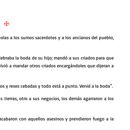
nda
Retiro de Cuaresma 2026
✠
 frases breves
Vídeos de interés
olas a los sumos sacerdotes y a los ancianos del pueblo, 
vidad
Ejercicios Esp. Cuaresma 2023
olvió a mandar otros criados encargándoles que dijeran a 
Semana Santa 2024
Catecismo de la Iglesia Católica
os y reses cebadas y todo está a punto. Venid a la boda”.
ngelio Dominical. Año C