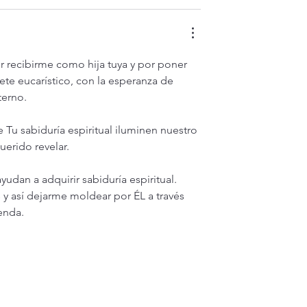
r recibirme como hija tuya y por poner 
te eucarístico, con la esperanza de 
terno.
 Tu sabiduría espiritual iluminen nuestro 
erido revelar. 
dan a adquirir sabiduría espiritual.  
y así dejarme moldear por ÉL a través 
enda.