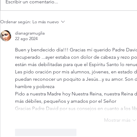
Escribir un comentario...
¿Es posible v
Evangelio de hoy Sábado 8
Ordenar según:
Lo más nuevo
agosto 2026. Dios jamás nos
abandona (Mt 17,14-20)
dianagramuglia
22 ago 2024
Buen y bendecido día!!! Gracias mí querido Padre David
recuperado ...ayer estaba con dolor de cabeza y rezo p
están más debilitadas para que el Espíritu Santo lo renue
Les pido oración por mis alumnos, jóvenes, en estado de
puedan reconocer un poquito a Jesús...y su amor. Son dí
hambre y pobreza
Pido a nuestra Madre hoy Nuestra Reina, nuestra Reina d
más débiles, pequeños y amados por el Señor
Gracias Padre David por sus consejos en cuanto a los l
Mostrar más
Me gusta
Reaccionar