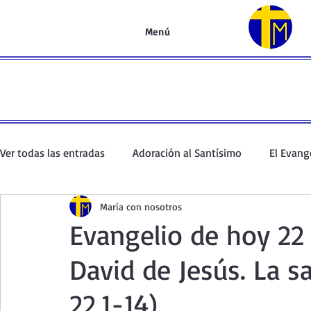
Menú
Ver todas las entradas
Adoración al Santísimo
El Evang
María con nosotros
Oración de la mañana
El Evangelio en un minuto
Evangelio de hoy 22
David de Jesús. La sa
Curso de oración
Curso del Catecismo
Santo Rosar
22,1-14)