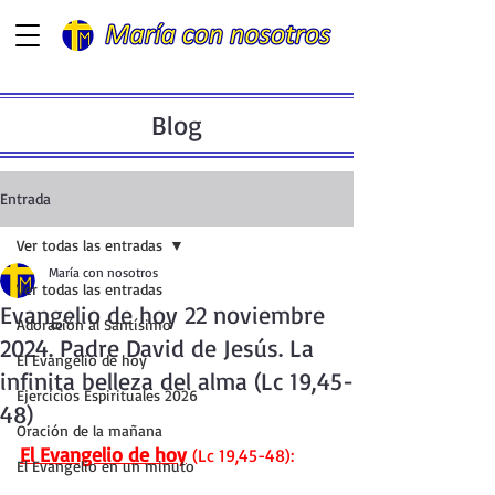
Blog
Entrada
Ver todas las entradas
María con nosotros
Ver todas las entradas
Evangelio de hoy 22 noviembre
Adoración al Santísimo
2024. Padre David de Jesús. La
El Evangelio de hoy
infinita belleza del alma (Lc 19,45-
Ejercicios Espirituales 2026
48)
Oración de la mañana
El Evangelio de hoy
 (Lc 19,45-48):
El Evangelio en un minuto