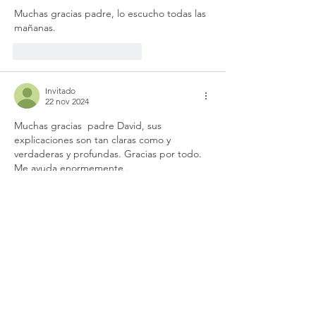
Muchas gracias padre, lo escucho todas las 
mañanas. 
Me gusta
Reaccionar
Invitado
22 nov 2024
Muchas gracias  padre David, sus 
explicaciones son tan claras como y 
verdaderas y profundas. Gracias por todo. 
Me ayuda enormemente .
Me gusta
Reaccionar
Ver más comentarios
Suscríbete a nuestro boletín
Recibe nuestro boletín en tu correo electrónico