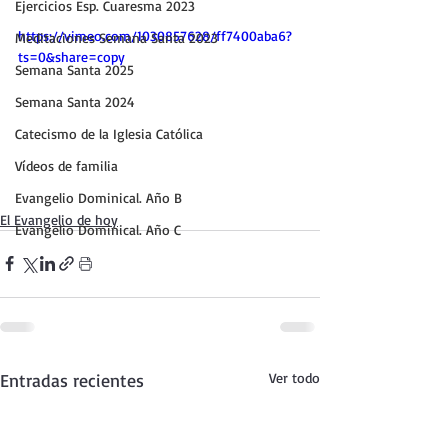
Ejercicios Esp. Cuaresma 2023
https://vimeo.com/1030857628/ff7400aba6?
Meditaciones Semana Santa 2023
ts=0&share=copy
Semana Santa 2025
Semana Santa 2024
Catecismo de la Iglesia Católica
Vídeos de familia
Evangelio Dominical. Año B
El Evangelio de hoy
Evangelio Dominical. Año C
Entradas recientes
Ver todo