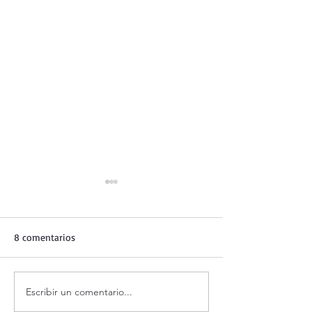
8 comentarios
Escribir un comentario...
¿Es posible vivir siempre
Evangelio de hoy
feliz?
agosto 2026. ¿Es 