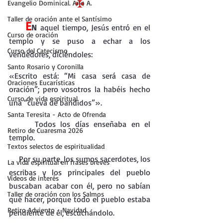
✠
Evangelio Dominical. Año A.
Taller de oración ante el Santísimo
E
N
 aquel tiempo, Jesús entró en el 
Curso de oración
templo y se puso a echar a los 
Curso del Catecismo
vendedores, diciéndoles:
Santo Rosario y Coronilla
«Escrito está: “Mi casa será casa de 
Oraciones Eucarísticas
oración”; pero vosotros la habéis hecho 
Curso de vida espiritual
una “cueva de bandidos”».
Santa Teresita - Acto de Ofrenda
     Todos los días enseñaba en el 
Retiro de Cuaresma 2026
templo.
Textos selectos de espiritualidad
    Por su parte, los sumos sacerdotes, los 
La vida espiritual en frases breves
escribas y los principales del pueblo 
Vídeos de interés
buscaban acabar con él, pero no sabían 
Taller de oración con los Salmos
qué hacer, porque todo el pueblo estaba 
Retiro Adviento - Navidad
pendiente de él, escuchándolo.