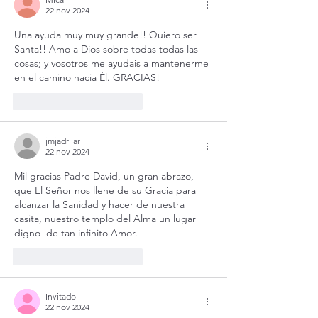
22 nov 2024
Una ayuda muy muy grande!! Quiero ser 
Santa!! Amo a Dios sobre todas todas las 
cosas; y vosotros me ayudais a mantenerme 
en el camino hacia Él. GRACIAS!
Me gusta
Reaccionar
jmjadrilar
22 nov 2024
Mil gracias Padre David, un gran abrazo, 
que El Señor nos llene de su Gracia para 
alcanzar la Sanidad y hacer de nuestra 
casita, nuestro templo del Alma un lugar 
digno  de tan infinito Amor.
Me gusta
Reaccionar
Invitado
22 nov 2024