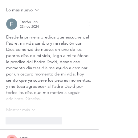
vivir siempre feli
Lo más nuevo
16,24-28)
Fredys Leal
22 nov 2024
Desde la primera predica que escuche del 
Padre, mi vida cambio y mi relación con 
Dios comenzó de nuevo; en uno de los 
peores días de mi vida, llego a mi teléfono 
la predica del Padre David, desde ese 
momento día tras día me ayudo a caminar 
por un oscuro momento de mi vida; hoy 
siento que ya supere los peores momentos, 
y me toca agradecer al Padre David por 
todos los días que me motivo a seguir 
adelante. Gracias…
Mostrar más
Me gusta
Reaccionar
MIca