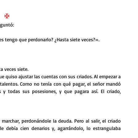
nda
Retiro de Cuaresma 2026
✠
eguntó:
 frases breves
Vídeos de interés
es tengo que perdonarlo? ¿Hasta siete veces?».
vidad
Ejercicios Esp. Cuaresma 2023
a veces siete.
que quiso ajustar las cuentas con sus criados. Al empezar a 
Semana Santa 2024
Catecismo de la Iglesia Católica
l talentos. Como no tenía con qué pagar, el señor mandó 
y todas sus posesiones, y que pagara así. El criado, 
ngelio Dominical. Año C
marchar, perdonándole la deuda. Pero al salir, el criado 
debía cien denarios y, agarrándolo, lo estrangulaba 