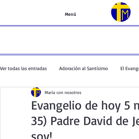
Menú
Ver todas las entradas
Adoración al Santísimo
El Evang
María con nosotros
Oración de la mañana
El Evangelio en un minuto
Evangelio de hoy 5 
35) Padre David de J
Curso de oración
Curso del Catecismo
Santo Rosar
soy!