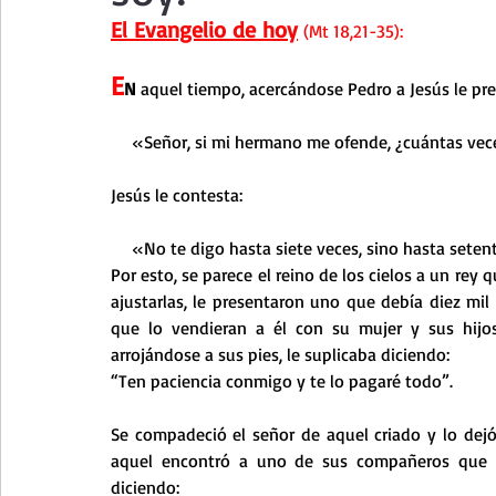
Curso de vida espiritual
Santa Teresita - Acto de Ofre
El Evangelio de hoy
(Mt 18,21-35):
E
N 
aquel tiempo, acercándose Pedro a Jesús le pr
Textos selectos de espiritualidad
La vida espiritual en
    «Señor, si mi hermano me ofende, ¿cuántas vec
Taller de oración con los Salmos
Retiro Adviento - Na
Jesús le contesta:
    «No te digo hasta siete veces, sino hasta setent
Por esto, se parece el reino de los cielos a un rey 
Meditaciones Semana Santa 2023
Semana Santa 2025
ajustarlas, le presentaron uno que debía diez mi
que lo vendieran a él con su mujer y sus hijos 
arrojándose a sus pies, le suplicaba diciendo:
Vídeos de familia
Evangelio Dominical. Año B
Eva
“Ten paciencia conmigo y te lo pagaré todo”.
Se compadeció el señor de aquel criado y lo dejó 
aquel encontró a uno de sus compañeros que le 
diciendo: