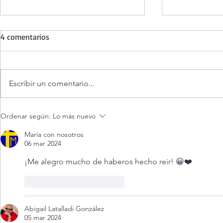
4 comentarios
Escribir un comentario...
¿Es posible vivir siempre feliz?
Evangelio de
Ordenar según:
Lo más nuevo
agosto 2026.
siempre feliz
María con nosotros
06 mar 2024
¡Me alegro mucho de haberos hecho reir! 😀❤️
Me gusta
Reaccionar
Abigail Latalladi González
05 mar 2024