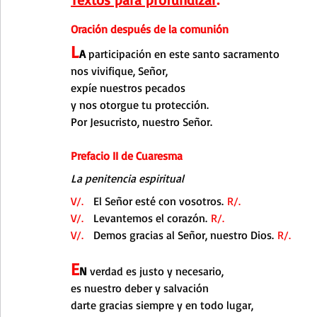
Oración después de la comunión
L
A 
participación en este santo sacramento
nos vivifique, Señor,
expíe nuestros pecados
y nos otorgue tu protección.
Por Jesucristo, nuestro Señor.
Prefacio II de Cuaresma
La penitencia espiritual
V/.
   El Señor esté con vosotros. 
R/.
V/.   
Levantemos el corazón. 
R/.
V/. 
  Demos gracias al Señor, nuestro Dios. 
R/.
E
N
 verdad es justo y necesario,
es nuestro deber y salvación
darte gracias siempre y en todo lugar,