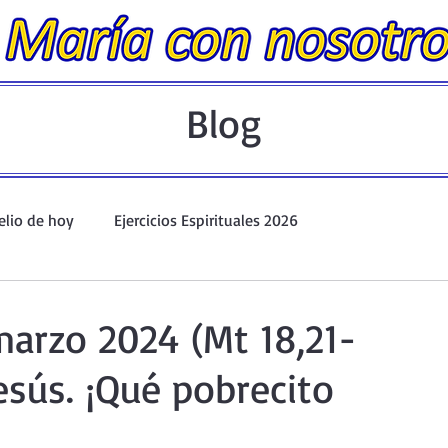
Blog
elio de hoy
Ejercicios Espirituales 2026
Evangelio Dominical. Año A.
Taller de oración ante el Santís
marzo 2024 (Mt 18,21-
esús. ¡Qué pobrecito
io y Coronilla
Oraciones Eucarísticas