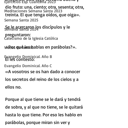
Ejercicios Esp. Cuaresma 2023
dio fruto: una, ciento; otra, sesenta; otra, 
Meditaciones Semana Santa 2023
treinta. El que tenga oídos, que oiga».
Semana Santa 2025
Se le acercaron los discípulos y le 
Semana Santa 2024
preguntaron:
Catecismo de la Iglesia Católica
«Por qué les hablas en parábolas?».
Vídeos de familia
Evangelio Dominical. Año B
Él les contestó:
Evangelio Dominical. Año C
«A vosotros se os han dado a conocer 
los secretos del reino de los cielos y a 
ellos no.
Porque al que tiene se le dará y tendrá 
de sobra, y al que no tiene, se le quitará 
hasta lo que tiene. Por eso les hablo en 
parábolas, porque miran sin ver y 