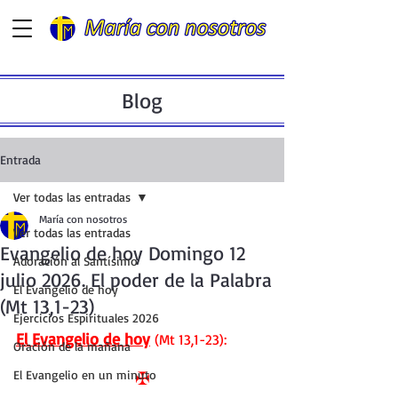
Blog
Entrada
Ver todas las entradas
María con nosotros
Ver todas las entradas
Evangelio de hoy Domingo 12
Adoración al Santísimo
julio 2026. El poder de la Palabra
El Evangelio de hoy
(Mt 13,1-23)
Ejercicios Espirituales 2026
El Evangelio de hoy
 (Mt 13,1-23):
Oración de la mañana
El Evangelio en un minuto
✠