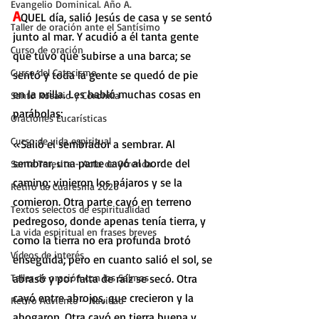
Evangelio Dominical. Año A.
A
QUEL día, salió Jesús de casa y se sentó 
Taller de oración ante el Santísimo
junto al mar. Y acudió a él tanta gente 
Curso de oración
que tuvo que subirse a una barca; se 
Curso del Catecismo
sentó y toda la gente se quedó de pie 
en la orilla. Les habló muchas cosas en 
Santo Rosario y Coronilla
parábolas:
Oraciones Eucarísticas
Curso de vida espiritual
«Salió el sembrador a sembrar. Al 
sembrar, una parte cayó al borde del 
Santa Teresita - Acto de Ofrenda
camino; vinieron los pájaros y se la 
Retiro de Cuaresma 2026
comieron. Otra parte cayó en terreno 
Textos selectos de espiritualidad
pedregoso, donde apenas tenía tierra, y 
La vida espiritual en frases breves
como la tierra no era profunda brotó 
Vídeos de interés
enseguida; pero en cuanto salió el sol, se 
Taller de oración con los Salmos
abrasó y por falta de raíz se secó. Otra 
cayó entre abrojos, que crecieron y la 
Retiro Adviento - Navidad
ahogaron. Otra cayó en tierra buena y 