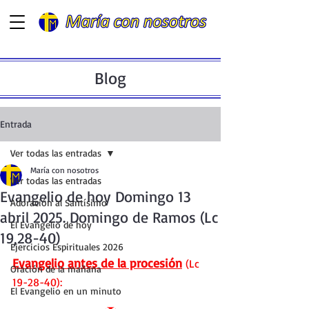
Blog
Entrada
Ver todas las entradas
María con nosotros
Ver todas las entradas
Evangelio de hoy Domingo 13
Adoración al Santísimo
abril 2025. Domingo de Ramos (Lc
El Evangelio de hoy
19,28-40)
Ejercicios Espirituales 2026
Evangelio antes de la procesión
 (Lc 
Oración de la mañana
19-28-40):
El Evangelio en un minuto