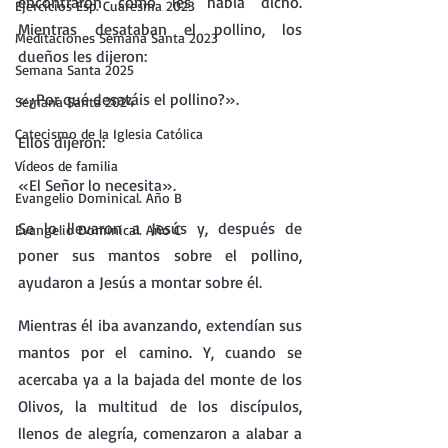
encontraron como les había dicho. 
Ejercicios Esp. Cuaresma 2023
Mientras desataban el pollino, los 
Meditaciones Semana Santa 2023
dueños les dijeron: 
Semana Santa 2025
«¿Por qué desatáis el pollino?». 
Semana Santa 2024
Catecismo de la Iglesia Católica
Ellos dijeron: 
Vídeos de familia
«El Señor lo necesita». 
Evangelio Dominical. Año B
Se lo llevaron a Jesús y, después de 
Evangelio Dominical. Año C
poner sus mantos sobre el pollino, 
ayudaron a Jesús a montar sobre él.
Mientras él iba avanzando, extendían sus 
mantos por el camino. Y, cuando se 
acercaba ya a la bajada del monte de los 
Olivos, la multitud de los discípulos, 
llenos de alegría, comenzaron a alabar a 