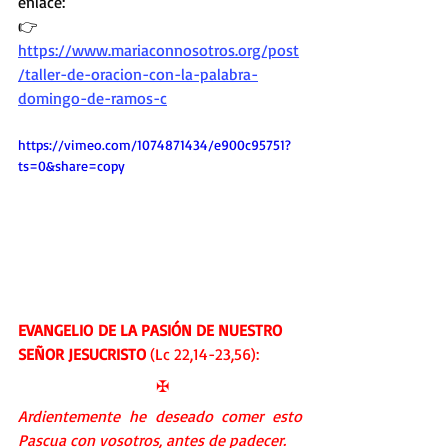
enlace: 
👉 
https://www.mariaconnosotros.org/post
/taller-de-oracion-con-la-palabra-
domingo-de-ramos-c
https://vimeo.com/1074871434/e900c95751?
ts=0&share=copy
EVANGELIO
DE LA PASIÓN DE NUESTRO 
SEÑOR JESUCRISTO
 (Lc 22,14-23,56):
✠
Ardientemente he deseado comer esto 
Pascua con vosotros, antes de padecer.