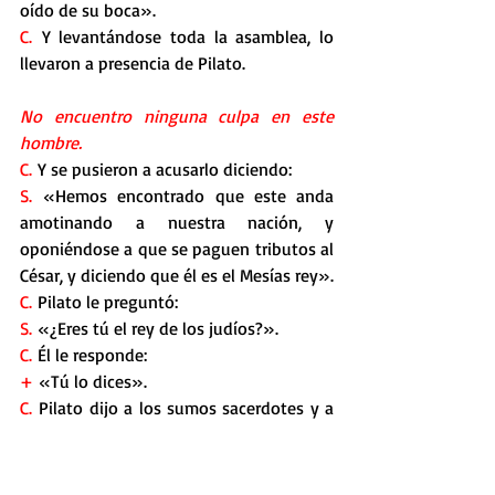
oído de su boca».
C. 
Y levantándose toda la asamblea, lo 
llevaron a presencia de Pilato.
No encuentro ninguna culpa en este 
hombre.
C.
 Y se pusieron a acusarlo diciendo:
S.
 «Hemos encontrado que este anda 
amotinando a nuestra nación, y 
oponiéndose a que se paguen tributos al 
César, y diciendo que él es el Mesías rey».
C.
 Pilato le preguntó:
S.
 «¿Eres tú el rey de los judíos?».
C.
 Él le responde:
+
 «Tú lo dices».
C.
 Pilato dijo a los sumos sacerdotes y a 
la gente:
S. 
«No encuentro ninguna culpa en este 
hombre».