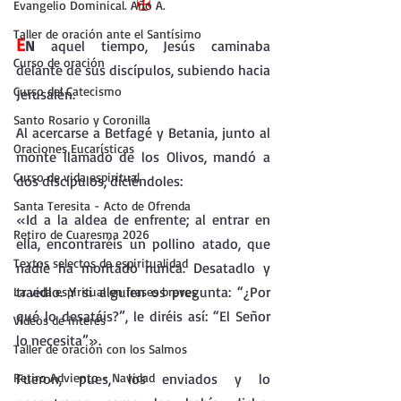
✠
Evangelio Dominical. Año A.
Taller de oración ante el Santísimo
E
N
 aquel tiempo, Jesús caminaba 
Curso de oración
delante de sus discípulos, subiendo hacia 
Curso del Catecismo
Jerusalén. 
Santo Rosario y Coronilla
Al acercarse a Betfagé y Betania, junto al 
Oraciones Eucarísticas
monte llamado de los Olivos, mandó a 
Curso de vida espiritual
dos discípulos, diciéndoles: 
Santa Teresita - Acto de Ofrenda
«Id a la aldea de enfrente; al entrar en 
Retiro de Cuaresma 2026
ella, encontraréis un pollino atado, que 
Textos selectos de espiritualidad
nadie ha montado nunca. Desatadlo y 
traedlo. Y si alguien os pregunta: “¿Por 
La vida espiritual en frases breves
qué lo desatáis?”, le diréis así: “El Señor 
Vídeos de interés
lo necesita”». 
Taller de oración con los Salmos
Retiro Adviento - Navidad
Fueron, pues, los enviados y lo 