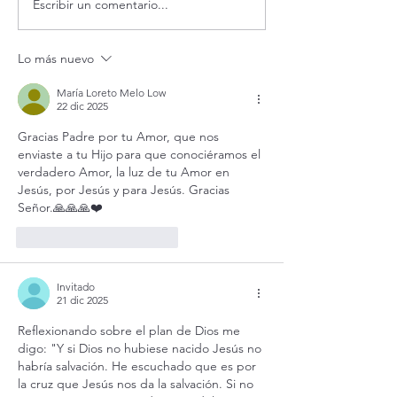
Escribir un comentario...
¿Es posible vivir siempre
Evangelio de hoy
feliz?
agosto 2026. ¿Es 
vivir siempre feli
Lo más nuevo
16,24-28)
María Loreto Melo Low
22 dic 2025
Gracias Padre por tu Amor, que nos 
enviaste a tu Hijo para que conociéramos el 
verdadero Amor, la luz de tu Amor en 
Jesús, por Jesús y para Jesús. Gracias 
Señor.🙏🙏🙏❤️
Me gusta
Reaccionar
Invitado
21 dic 2025
Reflexionando sobre el plan de Dios me 
digo: "Y si Dios no hubiese nacido Jesús no 
habría salvación. He escuchado que es por 
la cruz que Jesús nos da la salvación. Si no 