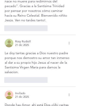
nace no muere para redimirnos del 
pecado". Gracias a la Santísima Trinidad 
por pensar por nosotros cómo caminar 
hacia su Reino Celestial. Bienvenido niñito 
Jesús. Ven no tardes tanto!.
Me gusta
Reaccionar
Rosy Rudisill
21 dic 2025
Le doy tantas gracias a Dios nuestro padre 
porque nos demostro su amor tan inmenso 
al dar a su propio hijo Jesus al nacer de la 
Santisima Virgen Maria para darnos la 
salvacion.  
Me gusta
Reaccionar
Invitado
21 dic 2025
Donde hay Amor, ahí está Dios.«Ubi caritas 