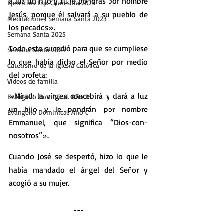
a luz un hijo y tú le pondrás por nombre 
Ejercicios Esp. Cuaresma 2023
Jesús, porque él salvará a su pueblo de 
Meditaciones Semana Santa 2023
los pecados».
Semana Santa 2025
Todo esto sucedió para que se cumpliese 
Semana Santa 2024
lo que había dicho el Señor por medio 
Catecismo de la Iglesia Católica
del profeta:
Vídeos de familia
«Mirad: la virgen concebirá y dará a luz 
Evangelio Dominical. Año B
un hijo y le pondrán por nombre 
Evangelio Dominical. Año C
Emmanuel, que significa “Dios-con-
nosotros”».
Cuando José se despertó, hizo lo que le 
había mandado el ángel del Señor y 
acogió a su mujer.
---