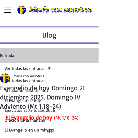
Blog
Entrada
Ver todas las entradas
María con nosotros
Ver todas las entradas
Evangelio de hoy Domingo 21
Adoración al Santísimo
diciembre 2025. Domingo IV
El Evangelio de hoy
Adviento (Mt 1,18-24)
Ejercicios Espirituales 2026
El Evangelio de hoy
(Mt 1,18-24):
Oración de la mañana
El Evangelio en un minuto
✠