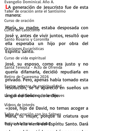
Evangelio Dominical. Año A.
L
A generación de Jesucristo fue de esta 
Taller de oración ante el Santísimo
manera:
Curso de oración
María, su madre, estaba desposada con 
Curso del Catecismo
José y, antes de vivir juntos, resultó que 
Santo Rosario y Coronilla
ella esperaba un hijo por obra del 
Oraciones Eucarísticas
Espíritu Santo.
Curso de vida espiritual
José, su esposo, como era justo y no 
Santa Teresita - Acto de Ofrenda
quería difamarla, decidió repudiarla en 
Retiro de Cuaresma 2026
privado. Pero, apenas había tomado esta 
Textos selectos de espiritualidad
resolución, se le apareció en sueños un 
ángel del Señor que le dijo:
La vida espiritual en frases breves
Vídeos de interés
«José, hijo de David, no temas acoger a 
Taller de oración con los Salmos
María, tu mujer, porque la criatura que 
Retiro Adviento - Navidad
hay en ella viene del Espíritu Santo. Dará 