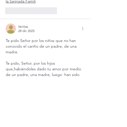
la Sagrada Famili
Me gusta
Reaccionar
Veritas
28 dic 2025
Te pido Señor por los niños que no han 
conocido el cariño de un padre, de una 
madre.
Te pido, Señor, por los hijos 
que,habiéndoles dado tu amor por medio 
de un padre, una madre, luego  han sido 
ingratos con ellos.
Me gusta
Reaccionar
Romea Serani
27 dic 2025
Gracias Señor por la familia que elegiste 
para que yo naciera, Te conociera y 