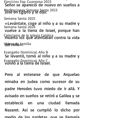
Ejercicios Esp. Cuaresma 2023
Señor se apareció de nuevo en sueños a 
Meditaciones Semana Santa 2023
José en Egipto y le dijo:
Semana Santa 2025
«Levántate, coge al niño y a su madre y 
Semana Santa 2024
vuelve a la tierra de Israel, porque han 
Catecismo de la Iglesia Católica
muerto los que atentaban contra la vida 
Vídeos de familia
del niño».
Evangelio Dominical. Año B
Se levantó, tomó al niño y a su madre y 
Evangelio Dominical. Año C
volvió a la tierra de Israel.
Pero al enterarse de que Arquelao 
reinaba en Judea como sucesor de su 
padre Herodes tuvo miedo de ir allá. Y 
avisado en sueños se retiró a Galilea y se 
estableció en una ciudad llamada 
Nazaret. Así se cumplió lo dicho por 
medio de los profetas, que se llamaría 