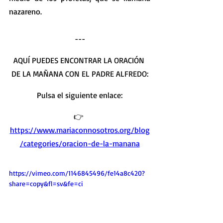
nazareno.
---
AQUÍ PUEDES ENCONTRAR LA ORACIÓN 
DE LA MAÑANA CON EL PADRE ALFREDO
:
Pulsa el siguiente enlace:
👉 
https://www.mariaconnosotros.org/blog
/categories/oracion-de-la-manana
https://vimeo.com/1146845496/fe14a8c420?
share=copy&fl=sv&fe=ci