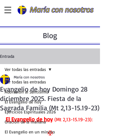
Blog
Entrada
Ver todas las entradas
María con nosotros
Ver todas las entradas
Evangelio de hoy Domingo 28
Adoración al Santísimo
diciembre 2025. Fiesta de la
El Evangelio de hoy
Sagrada Familia (Mt 2,13-15.19-23)
Ejercicios Espirituales 2026
El Evangelio de hoy
 (Mt 2,13-15.19-23):
Oración de la mañana
El Evangelio en un minuto
✠