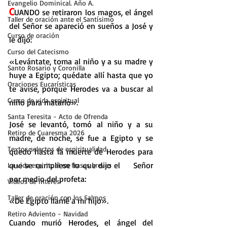
Evangelio Dominical. Año A.
C
UANDO se retiraron los magos, el ángel 
Taller de oración ante el Santísimo
del Señor se apareció en sueños a José y 
Curso de oración
le dijo:
Curso del Catecismo
«Levántate, toma al niño y a su madre y 
Santo Rosario y Coronilla
huye a Egipto; quédate allí hasta que yo 
Oraciones Eucarísticas
te avise, porque Herodes va a buscar al 
Curso de vida espiritual
niño para matarlo».
Santa Teresita - Acto de Ofrenda
José se levantó, tomó al niño y a su 
Retiro de Cuaresma 2026
madre, de noche, se fue a Egipto y se 
Textos selectos de espiritualidad
quedó hasta la muerte de Herodes para 
que se cumpliese lo que dijo el    Señor 
La vida espiritual en frases breves
por medio del profeta:
Vídeos de interés
Taller de oración con los Salmos
«De Egipto llamé a mi hijo».
Retiro Adviento - Navidad
Cuando murió Herodes, el ángel del 