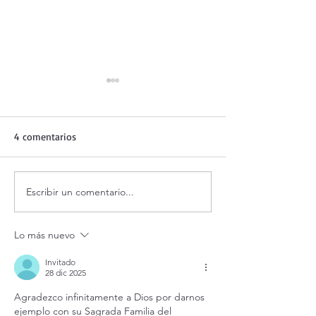
4 comentarios
Escribir un comentario...
Evangelio de hoy lunes 10
¡Éstas 3 cosas a
agosto 2026. ¿Qué haces
tu fe!
cuando estás mal? (Jn
Lo más nuevo
12,24-26)
Invitado
28 dic 2025
Agradezco infinitamente a Dios por darnos 
ejemplo con su Sagrada Familia del 