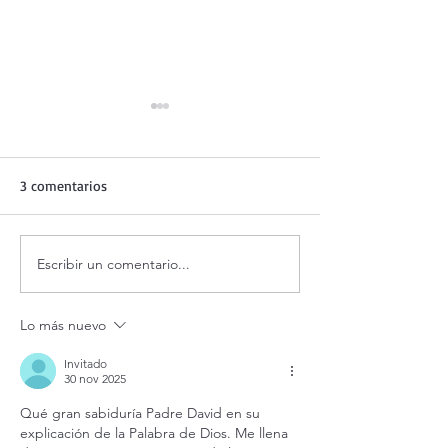
3 comentarios
¡Dios jamás nos 
Escribir un comentario...
Evangelio de hoy Domingo
16 agosto 2026. ¿Por qué
Dios no me escucha? (Mt
Lo más nuevo
15,21-28)
Invitado
30 nov 2025
Qué gran sabiduría Padre David en su 
explicación de la Palabra de Dios. Me llena 