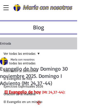
Blog
Entrada
Ver todas las entradas
María con nosotros
Ver todas las entradas
Evangelio de hoy Domingo 30
Adoración al Santísimo
noviembre 2025. Domingo I
El Evangelio de hoy
Adviento (Mt 24,37-44)
Ejercicios Espirituales 2026
El Evangelio de hoy
 (Mt 24,37-44):
Oración de la mañana
El Evangelio en un minuto
✠