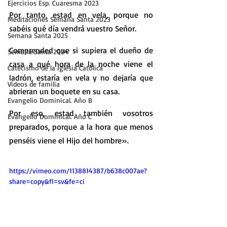
Ejercicios Esp. Cuaresma 2023
Por tanto, estad en vela, porque no 
Meditaciones Semana Santa 2023
sabéis qué día vendrá vuestro Señor.
Semana Santa 2025
Comprended que si supiera el dueño de 
Semana Santa 2024
casa a qué hora de la noche viene el 
Catecismo de la Iglesia Católica
ladrón, estaría en vela y no dejaría que 
Vídeos de familia
abrieran un boquete en su casa.
Evangelio Dominical. Año B
Por eso, estad también vosotros 
Evangelio Dominical. Año C
preparados, porque a la hora que menos 
penséis viene el Hijo del hombre».
https://vimeo.com/1138814387/b638c007ae?
share=copy&fl=sv&fe=ci