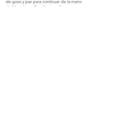
de gozo y paz para continuar de la mano 
de María hacia Dios Nuestro Señor.
Me gusta
Reaccionar
Invitado
30 nov 2025
Así 
sea.Ve
n Señor Jesús 🙏🙏🙏
Me gusta
Reaccionar
Romea Serani
30 nov 2025
Ven Señor y eleva mi corazón al cielo, ven, 
no tardes tanto. Sigue atrayendo a cada 
corazón para que nos reúnas y nos instruyas 
a todos, hagamos con gozo lo que Tú nos 
digas y caminemos por donde Tú nos guíes 
iluminados por Tu Luz. 
De acuerdo Padre David, más Biblia, menos 
pantallas. 