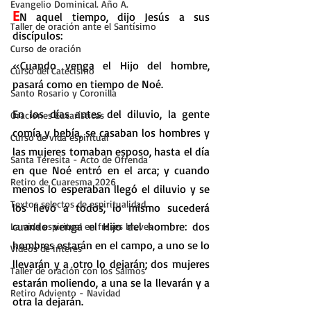
Evangelio Dominical. Año A.
E
N aquel tiempo, dijo Jesús a sus 
Taller de oración ante el Santísimo
discípulos:
Curso de oración
«Cuando venga el Hijo del hombre, 
Curso del Catecismo
pasará como en tiempo de Noé.
Santo Rosario y Coronilla
En los días antes del diluvio, la gente 
Oraciones Eucarísticas
comía y bebía, se casaban los hombres y 
Curso de vida espiritual
las mujeres tomaban esposo, hasta el día 
Santa Teresita - Acto de Ofrenda
en que Noé entró en el arca; y cuando 
Retiro de Cuaresma 2026
menos lo esperaban llegó el diluvio y se 
Textos selectos de espiritualidad
los llevó a todos; lo mismo sucederá 
cuando venga el Hijo del hombre: dos 
La vida espiritual en frases breves
hombres estarán en el campo, a uno se lo 
Vídeos de interés
llevarán y a otro lo dejarán; dos mujeres 
Taller de oración con los Salmos
estarán moliendo, a una se la llevarán y a 
Retiro Adviento - Navidad
otra la dejarán.