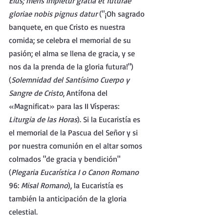
Eius; mens impletur gratia et futurae 
gloriae nobis pignus datur 
("¡Oh sagrado 
banquete, en que Cristo es nuestra 
comida; se celebra el memorial de su 
pasión; el alma se llena de gracia, y se 
nos da la prenda de la gloria futura!") 
(
Solemnidad del Santísimo Cuerpo y 
Sangre de Cristo
, Antífona del 
«Magnificat» para las II Vísperas: 
Liturgia de las Horas
). Si la Eucaristía es 
el memorial de la Pascua del Señor y si 
por nuestra comunión en el altar somos 
colmados "de gracia y bendición" 
(
Plegaria Eucarística I o Canon Romano 
96: 
Misal Romano
), la Eucaristía es 
también la anticipación de la gloria 
celestial.