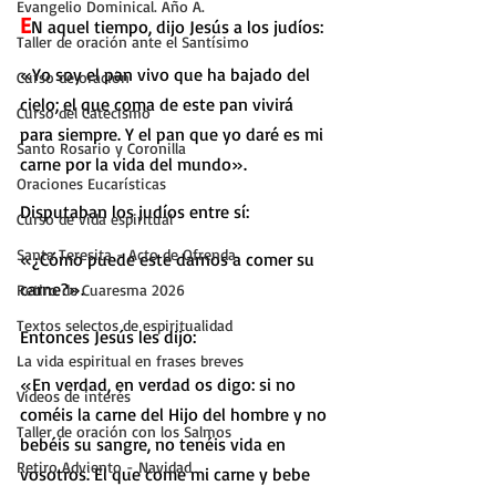
Evangelio Dominical. Año A.
E
N aquel tiempo, dijo Jesús a los judíos:
Taller de oración ante el Santísimo
«Yo soy el pan vivo que ha bajado del 
Curso de oración
cielo; el que coma de este pan vivirá 
Curso del Catecismo
para siempre. Y el pan que yo daré es mi 
Santo Rosario y Coronilla
carne por la vida del mundo».
Oraciones Eucarísticas
Disputaban los judíos entre sí:
Curso de vida espiritual
Santa Teresita - Acto de Ofrenda
«¿Cómo puede este darnos a comer su 
carne?».
Retiro de Cuaresma 2026
Textos selectos de espiritualidad
Entonces Jesús les dijo:
La vida espiritual en frases breves
«En verdad, en verdad os digo: si no 
Vídeos de interés
coméis la carne del Hijo del hombre y no 
Taller de oración con los Salmos
bebéis su sangre, no tenéis vida en 
Retiro Adviento - Navidad
vosotros. El que come mi carne y bebe 