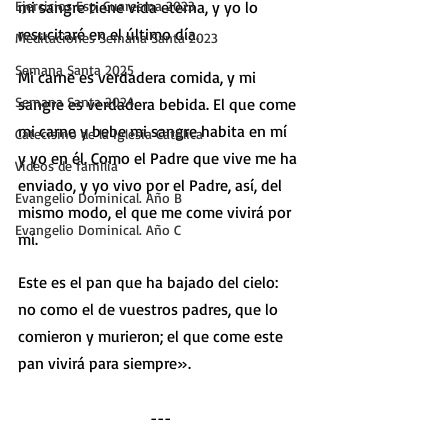
Ejercicios Esp. Cuaresma 2023
mi sangre tiene vida eterna, y yo lo 
resucitaré en el último día.
Meditaciones Semana Santa 2023
Semana Santa 2025
Mi carne es verdadera comida, y mi 
Semana Santa 2024
sangre es verdadera bebida. El que come 
mi carne y bebe mi sangre habita en mí 
Catecismo de la Iglesia Católica
y yo en él. Como el Padre que vive me ha 
Vídeos de familia
enviado, y yo vivo por el Padre, así, del 
Evangelio Dominical. Año B
mismo modo, el que me come vivirá por 
Evangelio Dominical. Año C
mí.
Este es el pan que ha bajado del cielo: 
no como el de vuestros padres, que lo 
comieron y murieron; el que come este 
pan vivirá para siempre».
---