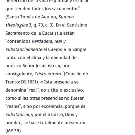
perfección de la vida espiritual y el fin al 
que tienden todos los sacramentos" 
(Santo Tomás de Aquino, 
Summa 
theologiae 
3, q. 73, a. 3). En el Santísimo 
Sacramento de la Eucaristía están 
"contenidos 
verdadera, real y 
substancialmente 
el Cuerpo y la Sangre 
junto con el alma y la divinidad de 
nuestro Señor Jesucristo, y, por 
consiguiente, 
Cristo entero" 
(Concilio de 
Trento: DS 1651). «Esta presencia se 
denomina "real", no a título exclusivo, 
como si las otras presencias no fuesen 
"reales", sino por excelencia, porque es 
substancial
, y por ella Cristo, Dios y 
hombre, se hace totalmente presente» 
(MF 39).