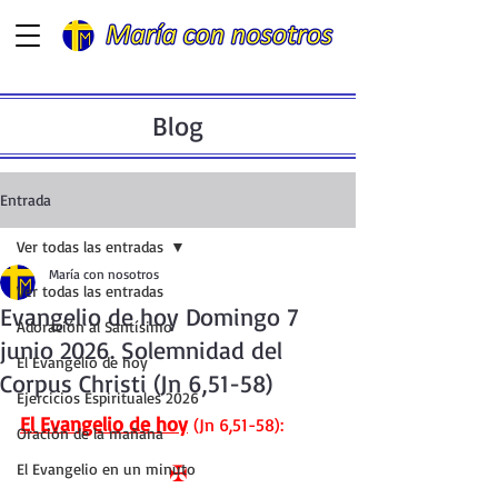
Blog
Entrada
Ver todas las entradas
María con nosotros
Ver todas las entradas
Evangelio de hoy Domingo 7
Adoración al Santísimo
junio 2026. Solemnidad del
El Evangelio de hoy
Corpus Christi (Jn 6,51-58)
Ejercicios Espirituales 2026
El Evangelio de hoy
 (Jn 6,51-58):
Oración de la mañana
El Evangelio en un minuto
✠