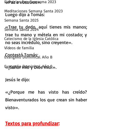
Ejercicios Esp. Cuaresma 2023
«Paz a vosotros».
Meditaciones Semana Santa 2023
Luego dijo a Tomás:
Semana Santa 2025
«Trae tu dedo, aquí tienes mis manos; 
Semana Santa 2024
trae tu mano y métela en mi costado; y 
Catecismo de la Iglesia Católica
no seas incrédulo, sino creyente».
Vídeos de familia
Contestó Tomás:
Evangelio Dominical. Año B
Evangelio Dominical. Año C
«¡Señor mío y Dios mío!».
Jesús le dijo:
«¿Porque me has visto has creído? 
Bienaventurados los que crean sin haber 
visto».
Textos para profundizar
: