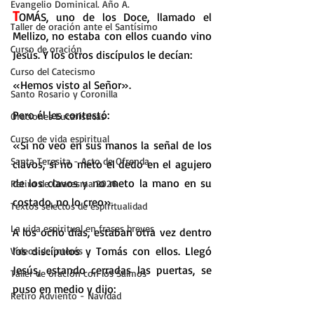
Evangelio Dominical. Año A.
T
OMÁS, uno de los Doce, llamado el 
Taller de oración ante el Santísimo
Mellizo, no estaba con ellos cuando vino 
Curso de oración
Jesús. Y los otros discípulos le decían:
Curso del Catecismo
«Hemos visto al Señor».
Santo Rosario y Coronilla
Pero él les contestó:
Oraciones Eucarísticas
Curso de vida espiritual
«Si no veo en sus manos la señal de los 
Santa Teresita - Acto de Ofrenda
clavos, si no meto el dedo en el agujero 
de los clavos y no meto la mano en su 
Retiro de Cuaresma 2026
costado, no lo creo».
Textos selectos de espiritualidad
La vida espiritual en frases breves
A los ocho días, estaban otra vez dentro 
los discípulos y Tomás con ellos. Llegó 
Vídeos de interés
Jesús, estando cerradas las puertas, se 
Taller de oración con los Salmos
puso en medio y dijo:
Retiro Adviento - Navidad