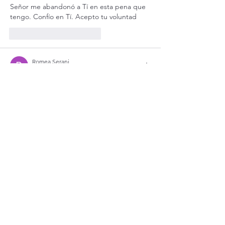
Señor me abandonó a Tí en esta pena que 
tengo. Confío en Tí. Acepto tu voluntad
Me gusta
Reaccionar
Romea Serani
02 jul 2025
Te pido Señor me des blandura de alma, 
para que con docilidad Te dejar actuar y así 
vivir serenamente.
Gracias Padre David,  siempre es un regalo 
de Dios recibir sus consejos.
La Paz del Señor 
Me gusta
Reaccionar
Suscríbete a nuestro boletín