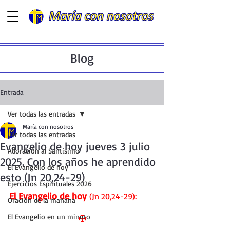
Blog
Entrada
Ver todas las entradas
María con nosotros
Ver todas las entradas
Evangelio de hoy jueves 3 julio
Adoración al Santísimo
2025. Con los años he aprendido
El Evangelio de hoy
esto (Jn 20,24-29)
Ejercicios Espirituales 2026
El Evangelio de hoy
 (Jn 20,24-29):
Oración de la mañana
El Evangelio en un minuto
✠