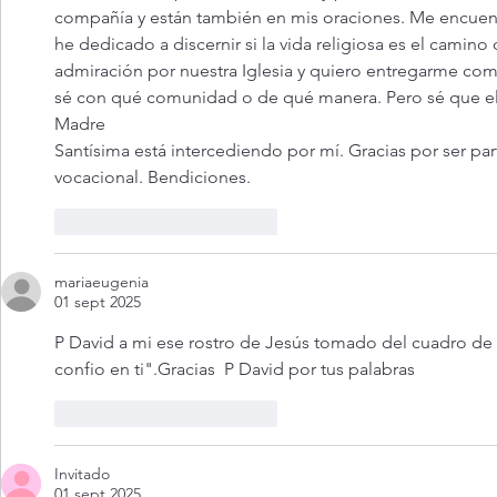
compañía y están también en mis oraciones. Me encuent
he dedicado a discernir si la vida religiosa es el camino
admiración por nuestra Iglesia y quiero entregarme com
sé con qué comunidad o de qué manera. Pero sé que el E
Madre 
Santísima está intercediendo por mí. Gracias por ser p
vocacional. Bendiciones.
Me gusta
Reaccionar
mariaeugenia
01 sept 2025
P David a mi ese rostro de Jesús tomado del cuadro de 
confio en ti".Gracias  P David por tus palabras
Me gusta
Reaccionar
Invitado
01 sept 2025