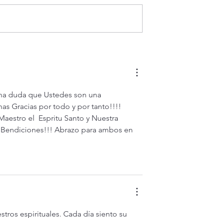
fe lo puede todo?
Evangelio de hoy miércoles 
agosto 2026. La fe mueve
montañas (Mt 15,21-28)
na duda que Ustedes son una 
as Gracias por todo y por tanto!!!! 
aestro el  Espritu Santo y Nuestra 
 Bendiciones!!! Abrazo para ambos en 
tros espirituales. Cada día siento su 