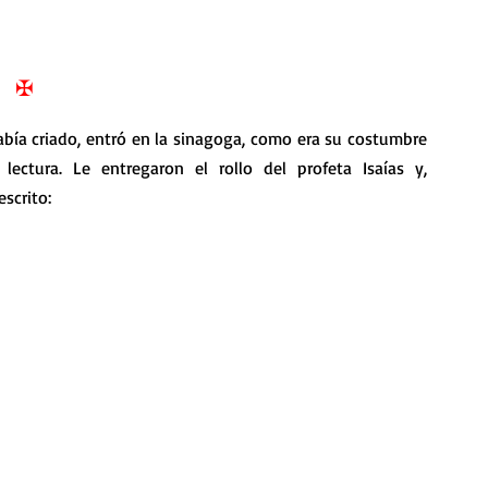
nda
Retiro de Cuaresma 2026
✠
 frases breves
Vídeos de interés
bía criado, entró en la sinagoga, como era su costumbre 
ctura. Le entregaron el rollo del profeta Isaías y, 
vidad
Ejercicios Esp. Cuaresma 2023
scrito:
Semana Santa 2024
Catecismo de la Iglesia Católica
ngelio Dominical. Año C