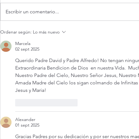
Escribir un comentario...
¿Por qué la 
Evangelio de hoy jueves 6
Ordenar según:
Lo más nuevo
agosto 2026. La
Transfiguración del Señor (Mt
Marcela
02 sept 2025
17,1-9)
Querido Padre David y Padre Alfredo! No tengan ningu
Extraordinaria Bendicion de Dios  en nuestra Vida.  Much
Nuestro Padre del Cielo, Nuestro Señor Jesus, Nuestro M
Amada Madre del Cielo los sigan colmando de Infinitas
Jesus y Maria!
Me gusta
Reaccionar
Alexander
01 sept 2025
Gracias Padres por su dedicación y por ser nuestros maes