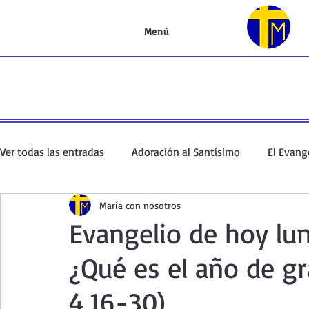
Menú
Ver todas las entradas
Adoración al Santísimo
El Evang
María con nosotros
Oración de la mañana
El Evangelio en un minuto
Evangelio de hoy lu
¿Qué es el año de gr
Curso de oración
Curso del Catecismo
Santo Rosar
4,16-30)