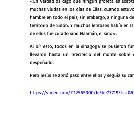
«En verdad os digo que ningún profeta es acepta
muchas viudas en los días de Elías, cuando estuvo
hambre en todo el país; sin embargo, a ninguna de e
territorio de Sidón. Y muchos leprosos había en Is
de ellos fue curado sino Naamán, el sirio».
Al oír esto, todos en la sinagoga se pusieron fur
llevaron hasta un precipicio del monte sobre 
despeñarlo.
Pero Jesús se abrió paso entre ellos y seguía su ca
https://vimeo.com/1112565000/fc5be77719?ts=0