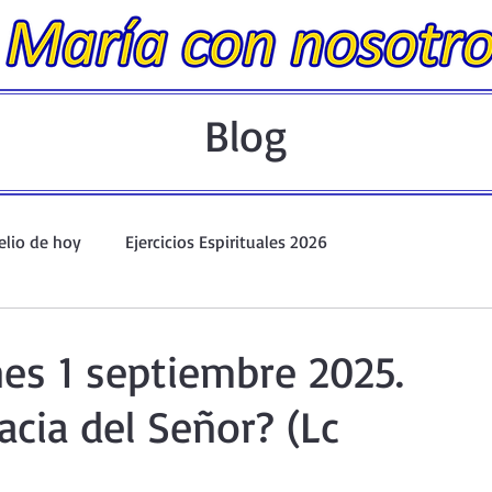
Blog
elio de hoy
Ejercicios Espirituales 2026
Evangelio Dominical. Año A.
Taller de oración ante el Santís
nes 1 septiembre 2025.
acia del Señor? (Lc
io y Coronilla
Oraciones Eucarísticas