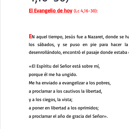
Curso de vida espiritual
Santa Teresita - Acto de Ofre
El Evangelio de hoy
 (Lc 4,16-30):
Textos selectos de espiritualidad
La vida espiritual en
E
N aquel tiempo, Jesús fue a Nazaret, donde se ha
los sábados, y se puso en pie para hacer la le
Taller de oración con los Salmos
Retiro Adviento - Na
desenrollándolo, encontró el pasaje donde estaba e
«El Espíritu del Señor está sobre mí,
Meditaciones Semana Santa 2023
Semana Santa 2025
porque él me ha ungido.
Me ha enviado a evangelizar a los pobres,
a proclamar a los cautivos la libertad,
Vídeos de familia
Evangelio Dominical. Año B
Eva
y a los ciegos, la vista;
a poner en libertad a los oprimidos;
a proclamar el año de gracia del Señor».