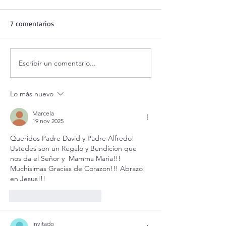
7 comentarios
Escribir un comentario...
Evangelio de hoy lunes 10
¡Éstas 3 cosas a
agosto 2026. ¿Qué haces
tu fe!
cuando estás mal? (Jn
Lo más nuevo
12,24-26)
Marcela
19 nov 2025
Queridos Padre David y Padre Alfredo!  
Ustedes son un Regalo y Bendicion que 
nos da el Señor y  Mamma Maria!!! 
Muchisimas Gracias de Corazon!!! Abrazo 
en Jesus!!!
Me gusta
Reaccionar
Invitado