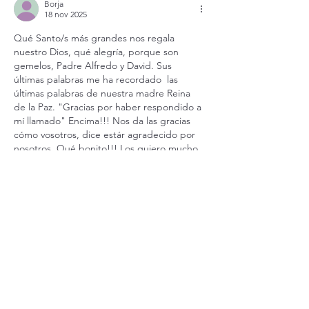
Borja
18 nov 2025
Qué Santo/s más grandes nos regala 
nuestro Dios, qué alegría, porque son 
gemelos, Padre Alfredo y David. Sus 
últimas palabras me ha recordado  las 
últimas palabras de nuestra madre Reina 
de la Paz. "Gracias por haber respondido a 
mí llamado" Encima!!! Nos da las gracias 
cómo vosotros, dice estár agradecido por 
nosotros. Qué bonito!!! Los quiero mucho. 
Han sido muchos años de búsqueda con 
vosotros heramanisimos!! Más de 10 desde 
qué les conozco. Por eso el Evangelio de 
hoy suen…
Mostrar más
Editado
Me gusta
Reaccionar