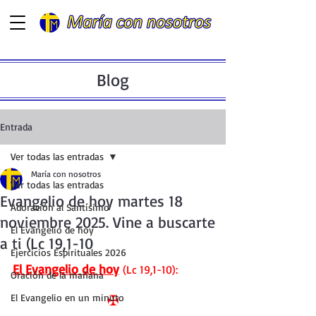
Blog
Entrada
Ver todas las entradas
María con nosotros
Ver todas las entradas
Evangelio de hoy martes 18
Adoración al Santísimo
noviembre 2025. Vine a buscarte
El Evangelio de hoy
a ti (Lc 19,1-10
Ejercicios Espirituales 2026
El Evangelio de hoy
 (Lc 19,1-10):
Oración de la mañana
El Evangelio en un minuto
✠