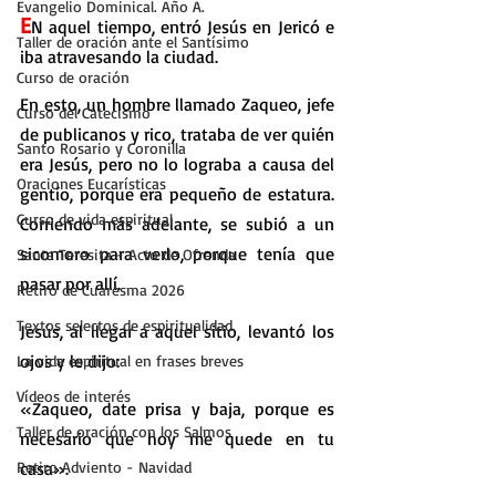
Evangelio Dominical. Año A.
E
N aquel tiempo, entró Jesús en Jericó e 
Taller de oración ante el Santísimo
iba atravesando la ciudad.
Curso de oración
En esto, un hombre llamado Zaqueo, jefe 
Curso del Catecismo
de publicanos y rico, trataba de ver quién 
Santo Rosario y Coronilla
era Jesús, pero no lo lograba a causa del 
Oraciones Eucarísticas
gentío, porque era pequeño de estatura. 
Curso de vida espiritual
Corriendo más adelante, se subió a un 
sicomoro para verlo, porque tenía que 
Santa Teresita - Acto de Ofrenda
pasar por allí.
Retiro de Cuaresma 2026
Textos selectos de espiritualidad
Jesús, al llegar a aquel sitio, levantó los 
ojos y le dijo:
La vida espiritual en frases breves
Vídeos de interés
«Zaqueo, date prisa y baja, porque es 
Taller de oración con los Salmos
necesario que hoy me quede en tu 
Retiro Adviento - Navidad
casa».