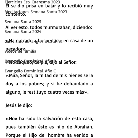
Ejercicios Esp. Cuaresma 2023
Él se dio prisa en bajar y lo recibió muy 
Meditaciones Semana Santa 2023
contento.
Semana Santa 2025
Al ver esto, todos murmuraban, diciendo:
Semana Santa 2024
«Ha entrado a hospedarse en casa de un 
Catecismo de la Iglesia Católica
pecador».
Vídeos de familia
Evangelio Dominical. Año B
Pero Zaqueo, de pie, dijo al Señor:
Evangelio Dominical. Año C
«Mira, Señor, la mitad de mis bienes se la 
doy a los pobres; y si he defraudado a 
alguno, le restituyo cuatro veces más».
Jesús le dijo:
«Hoy ha sido la salvación de esta casa, 
pues también éste es hijo de Abrahán. 
Porque el Hijo del hombre ha venido a 