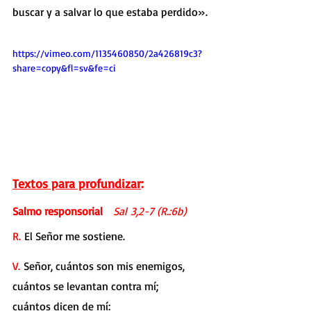
buscar y a salvar lo que estaba perdido».
https://vimeo.com/1135460850/2a426819c3?
share=copy&fl=sv&fe=ci
Textos para profundizar
:
Salmo responsorial
Sal 3,2-7 (R.:6b)
R. 
El Señor me sostiene.
V. 
Señor, cuántos son mis enemigos,
cuántos se levantan contra mí;
cuántos dicen de mí: