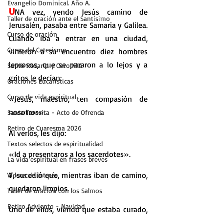
Evangelio Dominical. Año A.
U
NA vez, yendo Jesús camino de 
Taller de oración ante el Santísimo
Jerusalén, pasaba entre Samaria y Galilea. 
Curso de oración
Cuando iba a entrar en una ciudad, 
Curso del Catecismo
vinieron a su encuentro diez hombres 
leprosos, que se pararon a lo lejos y a 
Santo Rosario y Coronilla
gritos le decían:
Oraciones Eucarísticas
Curso de vida espiritual
«Jesús, maestro, ten compasión de 
nosotros».
Santa Teresita - Acto de Ofrenda
Retiro de Cuaresma 2026
Al verlos, les dijo:
Textos selectos de espiritualidad
«Id a presentaros a los sacerdotes».
La vida espiritual en frases breves
Y, sucedió que, mientras iban de camino, 
Vídeos de interés
quedaron limpios.
Taller de oración con los Salmos
Retiro Adviento - Navidad
Uno de ellos, viendo que estaba curado, 