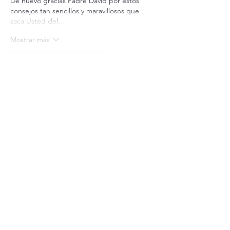
De nuevo gracias Padre David por estos 
consejos tan sencillos y maravillosos que 
saca Usted del…
Mostrar más
Me gusta
Reaccionar
Suscríbete a nuestro boletín
Recibe nuestro boletín en tu correo electrónico
Introduce aquí tu correo electrónico
Suscribirse