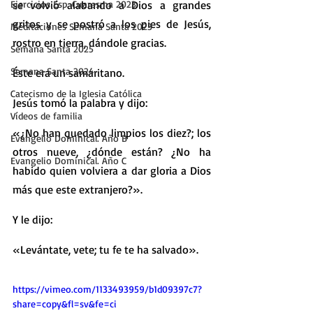
Ejercicios Esp. Cuaresma 2023
se volvió alabando a Dios a grandes 
gritos y se postró a los pies de Jesús, 
Meditaciones Semana Santa 2023
rostro en tierra, dándole gracias.
Semana Santa 2025
Semana Santa 2024
Éste era un samaritano.
Catecismo de la Iglesia Católica
Jesús tomó la palabra y dijo:
Vídeos de familia
«¿No han quedado limpios los diez?; los 
Evangelio Dominical. Año B
otros nueve, ¿dónde están? ¿No ha 
Evangelio Dominical. Año C
habido quien volviera a dar gloria a Dios 
más que este extranjero?».
Y le dijo:
«Levántate, vete; tu fe te ha salvado».
https://vimeo.com/1133493959/b1d09397c7?
share=copy&fl=sv&fe=ci