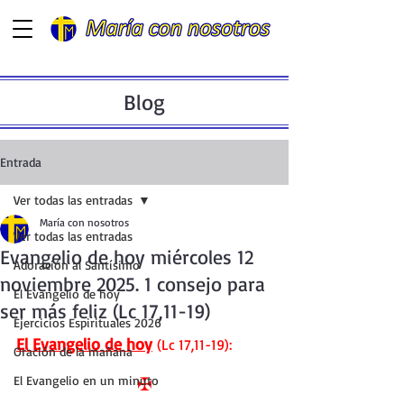
Blog
Entrada
Ver todas las entradas
María con nosotros
Ver todas las entradas
Evangelio de hoy miércoles 12
Adoración al Santísimo
noviembre 2025. 1 consejo para
El Evangelio de hoy
ser más feliz (Lc 17,11-19)
Ejercicios Espirituales 2026
El Evangelio de hoy
 (Lc 17,11-19):
Oración de la mañana
El Evangelio en un minuto
✠