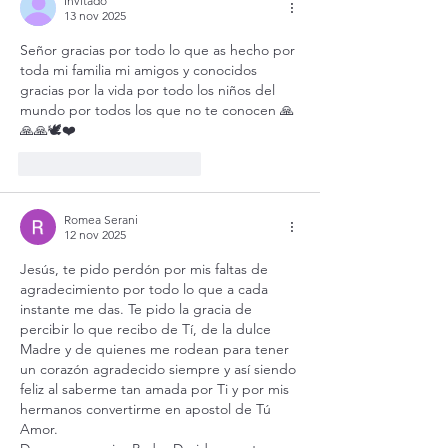
Invitado
13 nov 2025
Señor gracias por todo lo que as hecho por 
toda mi familia mi amigos y conocidos 
gracias por la vida por todo los niños del 
mundo por todos los que no te conocen 🙏
🙏🙏🕊️❤️
Me gusta
Reaccionar
Romea Serani
12 nov 2025
Jesús, te pido perdón por mis faltas de 
agradecimiento por todo lo que a cada 
instante me das. Te pido la gracia de 
percibir lo que recibo de Tí, de la dulce 
Madre y de quienes me rodean para tener 
un corazón agradecido siempre y así siendo 
feliz al saberme tan amada por Ti y por mis 
hermanos convertirme en apostol de Tú 
Amor. 