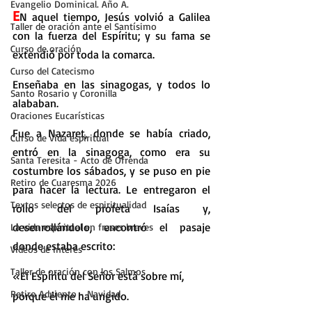
Evangelio Dominical. Año A.
E
N aquel tiempo, Jesús volvió a Galilea 
Taller de oración ante el Santísimo
con la fuerza del Espíritu; y su fama se 
Curso de oración
extendió por toda la comarca.
Curso del Catecismo
Enseñaba en las sinagogas, y todos lo 
Santo Rosario y Coronilla
alababan.
Oraciones Eucarísticas
Fue a Nazaret, donde se había criado, 
Curso de vida espiritual
entró en la sinagoga, como era su 
Santa Teresita - Acto de Ofrenda
costumbre los sábados, y se puso en pie 
Retiro de Cuaresma 2026
para hacer la lectura. Le entregaron el 
Textos selectos de espiritualidad
rollo del profeta Isaías y, 
desenrollándolo, encontró el pasaje 
La vida espiritual en frases breves
donde estaba escrito:
Vídeos de interés
Taller de oración con los Salmos
«El Espíritu del Señor está sobre mí,
Retiro Adviento - Navidad
porque él me ha ungido.