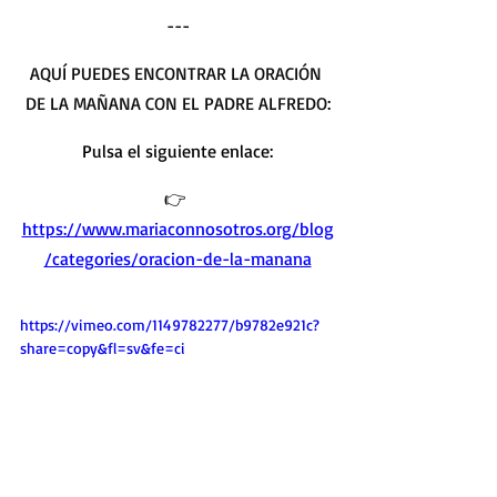
---
AQUÍ PUEDES ENCONTRAR LA ORACIÓN 
DE LA MAÑANA CON EL PADRE ALFREDO
:
Pulsa el siguiente enlace:
👉 
https://www.mariaconnosotros.org/blog
/categories/oracion-de-la-manana
https://vimeo.com/1149782277/b9782e921c?
share=copy&fl=sv&fe=ci