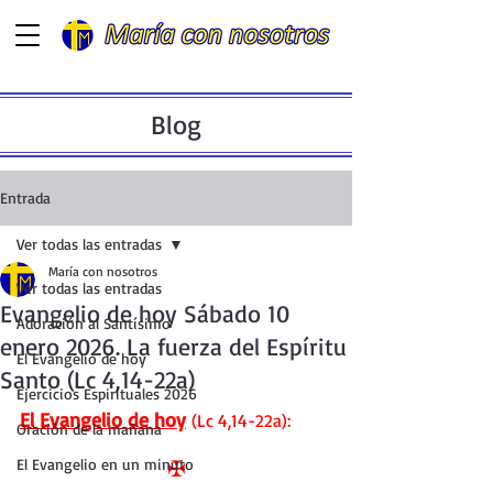
Blog
Entrada
Ver todas las entradas
María con nosotros
Ver todas las entradas
Evangelio de hoy Sábado 10
Adoración al Santísimo
enero 2026. La fuerza del Espíritu
El Evangelio de hoy
Santo (Lc 4,14-22a)
Ejercicios Espirituales 2026
El Evangelio de hoy
 (Lc 4,14-22a):
Oración de la mañana
El Evangelio en un minuto
✠