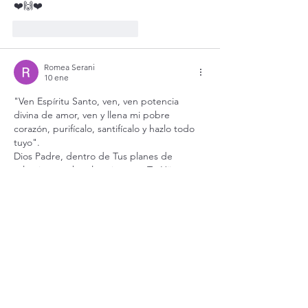
❤️🙌❤️
Me gusta
Reaccionar
Romea Serani
10 ene
"Ven Espíritu Santo, ven, ven potencia 
divina de amor, ven y llena mi pobre 
corazón, purifícalo, santifícalo y hazlo todo 
tuyo".
Dios Padre, dentro de Tus planes de 
salvación estaba el enviarnos a Tu Hijo para 
que nos trajera al Espíritu Santo, pues yo 
les quiero pertenecer a los tres, así que me 
abandono en Tus manos y pido se cumpla 
en mí Tu Divina Voluntad.
María, Madre mía, renuevo mi consagración 
a Ti y me acojo a tus ayudas…
Mostrar más