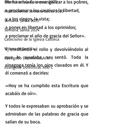
Me ha enviado a evangelizar a los pobres,
Ejercicios Esp. Cuaresma 2023
a proclamar a los cautivos la libertad,
Meditaciones Semana Santa 2023
y a los ciegos, la vista;
Semana Santa 2025
a poner en libertad a los oprimidos;
Semana Santa 2024
a proclamar el año de gracia del Señor».
Catecismo de la Iglesia Católica
Vídeos de familia
Y, enrollando el rollo y devolviéndolo al 
que lo ayudaba, se sentó. Toda la 
Evangelio Dominical. Año B
sinagoga tenía los ojos clavados en él. Y 
Evangelio Dominical. Año C
él comenzó a decirles:
«Hoy se ha cumplido esta Escritura que 
acabáis de oír».
Y todos le expresaban su aprobación y se 
admiraban de las palabras de gracia que 
salían de su boca.