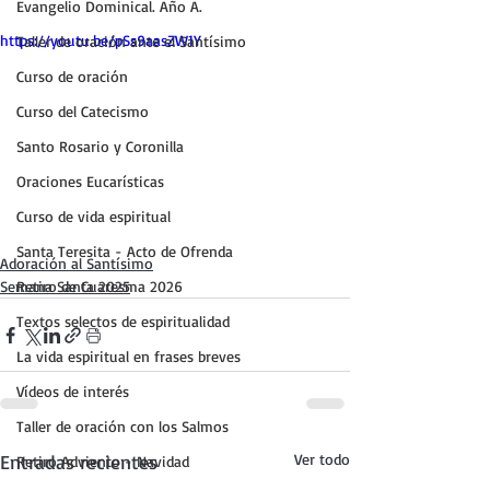
Evangelio Dominical. Año A.
https://youtu.be/pSs9aasZW1Y
Taller de oración ante el Santísimo
Curso de oración
Curso del Catecismo
Santo Rosario y Coronilla
Oraciones Eucarísticas
Curso de vida espiritual
Santa Teresita - Acto de Ofrenda
Adoración al Santísimo
Semana Santa 2025
Retiro de Cuaresma 2026
Textos selectos de espiritualidad
La vida espiritual en frases breves
Vídeos de interés
Taller de oración con los Salmos
Entradas recientes
Ver todo
Retiro Adviento - Navidad