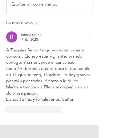
Escribir un comentario...
Adoración al Santísimo en
Oración de la ma
vivo.
agosto.
Lo más nuevo
Romea Serani
17 abr 2025
A Tus pies Señor te quiero acompañar y 
consolar. Quiero estar vigilante, orando 
contigo. Y si me vence el cansancio, 
también dormida quiero decirte que confío 
en Ti, que Te amo, Te adoro, Te doy gracias 
por mí y por todos. Abrazo a la dulce 
Madre y también a Ella la acompaño en su 
dolorosa pasión. 
Danos Tu Paz y fortalécenos, Señor.
Me gusta
Reaccionar