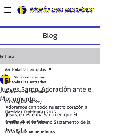
Blog
Entrada
Ver todas las entradas
María con nosotros
Ver todas las entradas
Jueves Santo. Adoración ante el
Adoración al Santísimo
Monumento.
El Evangelio de hoy
Adoremos con todo nuestro corazón a 
Ejercicios Espirituales 2026
Jesús, en este día Santo en que Él 
instituyó el Santísimo Sacramento de la 
Oración de la mañana
Eucaristía
El Evangelio en un minuto