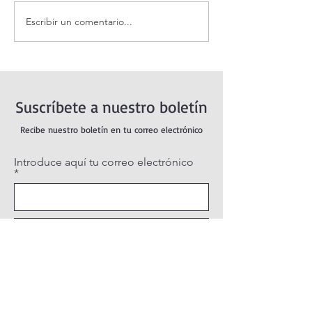
Escribir un comentario...
Evangelio de hoy Sábado 8
¿Es posible vivir
agosto 2026. Dios jamás
feliz?
nos abandona (Mt 17,14-20)
Suscríbete a nuestro boletín
Recibe nuestro boletín en tu correo electrónico
Introduce aquí tu correo electrónico
Suscribirse