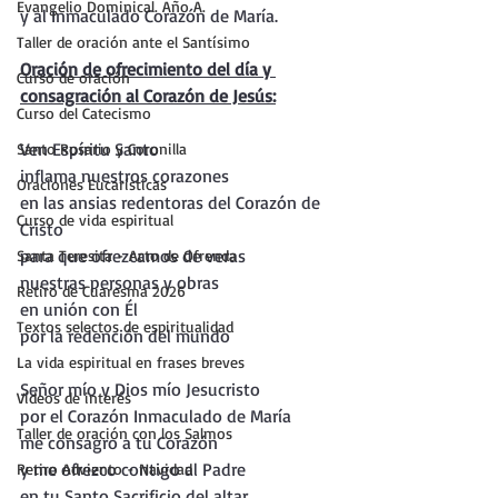
Evangelio Dominical. Año A.
y al Inmaculado Corazón de María.
Taller de oración ante el Santísimo
Oración de ofrecimiento del día y 
Curso de oración
consagración al Corazón de Jesús:
Curso del Catecismo
Ven Espíritu Santo 
Santo Rosario y Coronilla
inflama nuestros corazones
Oraciones Eucarísticas
en las ansias redentoras del Corazón de 
Curso de vida espiritual
Cristo
para que ofrezcamos de veras 
Santa Teresita - Acto de Ofrenda
nuestras personas y obras
Retiro de Cuaresma 2026
en unión con Él 
Textos selectos de espiritualidad
por la redención del mundo
La vida espiritual en frases breves
Señor mío y Dios mío Jesucristo
Vídeos de interés
por el Corazón Inmaculado de María 
Taller de oración con los Salmos
me consagro a tu Corazón
y me ofrezco contigo al Padre 
Retiro Adviento - Navidad
en tu Santo Sacrificio del altar