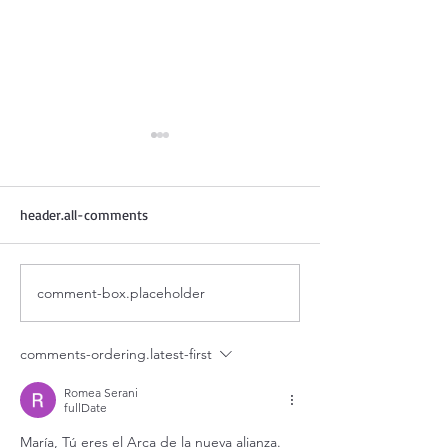
header.all-comments
comment-box.placeholder
Adoración al Santísimo en
Oración de la ma
vivo / Perpetual Adoration
agosto.
Live.
comments-ordering.latest-first
Romea Serani
fullDate
María, Tú eres el Arca de la nueva alianza. 