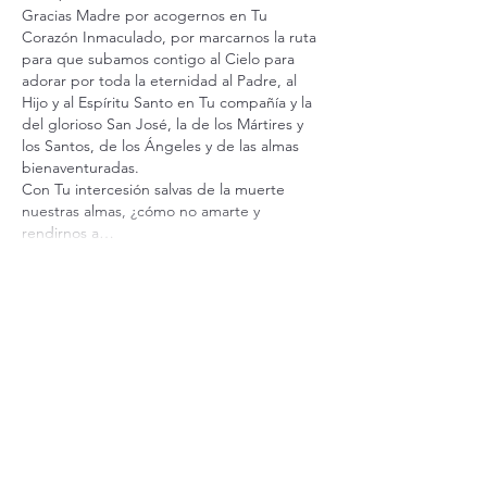
Gracias Madre por acogernos en Tu 
Corazón Inmaculado, por marcarnos la ruta 
para que subamos contigo al Cielo para 
adorar por toda la eternidad al Padre, al 
Hijo y al Espíritu Santo en Tu compañía y la 
del glorioso San José, la de los Mártires y 
los Santos, de los Ángeles y de las almas 
bienaventuradas. 
Con Tu intercesión salvas de la muerte 
nuestras almas, ¿cómo no amarte y 
rendirnos a…
comment.show-more
like-button.like
comment.reply
Suscríbete a nuestro boletín
Recibe nuestro boletín en tu correo electrónico