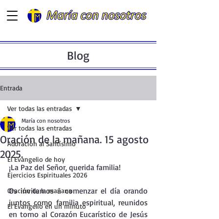
Blog
Entrada
Ver todas las entradas
María con nosotros
Ver todas las entradas
Oración de la mañana. 15 agosto
Adoración al Santísimo
2025.
El Evangelio de hoy
¡La Paz del Señor, querida familia!
Ejercicios Espirituales 2026
Os invitamos a comenzar el día orando 
Oración de la mañana
juntos como familia espiritual, reunidos 
El Evangelio en un minuto
en torno al Corazón Eucarístico de Jesús 