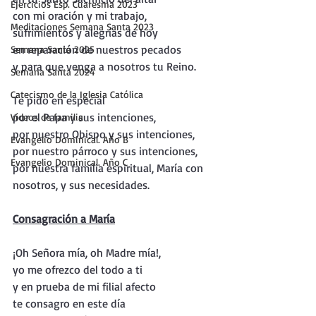
Ejercicios Esp. Cuaresma 2023
con mi oración y mi trabajo, 
Meditaciones Semana Santa 2023
sufrimientos y alegrías de hoy
en reparación de nuestros pecados 
Semana Santa 2025
y para que venga a nosotros tu Reino.
Semana Santa 2024
Catecismo de la Iglesia Católica
Te pido en especial 
por el Papa y sus intenciones, 
Vídeos de familia
por nuestro Obispo y sus intenciones, 
Evangelio Dominical. Año B
por nuestro párroco y sus intenciones, 
Evangelio Dominical. Año C
por nuestra familia espiritual, María con 
nosotros, y sus necesidades.
Consagración a María
¡Oh Señora mía, oh Madre mía!, 
yo me ofrezco del todo a ti
y en prueba de mi filial afecto
te consagro en este día