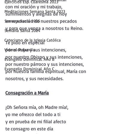
Ejercicios Esp. Cuaresma 2023
con mi oración y mi trabajo, 
Meditaciones Semana Santa 2023
sufrimientos y alegrías de hoy
en reparación de nuestros pecados 
Semana Santa 2025
y para que venga a nosotros tu Reino.
Semana Santa 2024
Catecismo de la Iglesia Católica
Te pido en especial 
por el Papa y sus intenciones, 
Vídeos de familia
por nuestro Obispo y sus intenciones, 
Evangelio Dominical. Año B
por nuestro párroco y sus intenciones, 
Evangelio Dominical. Año C
por nuestra familia espiritual, María con 
nosotros, y sus necesidades.
Consagración a María
¡Oh Señora mía, oh Madre mía!, 
yo me ofrezco del todo a ti
y en prueba de mi filial afecto
te consagro en este día