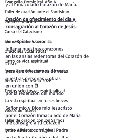
Evangelio Dominical. Año A.
y al Inmaculado Corazón de María.
Taller de oración ante el Santísimo
Oración de ofrecimiento del día y 
Curso de oración
consagración al Corazón de Jesús:
Curso del Catecismo
Ven Espíritu Santo 
Santo Rosario y Coronilla
inflama nuestros corazones
Oraciones Eucarísticas
en las ansias redentoras del Corazón de 
Curso de vida espiritual
Cristo
para que ofrezcamos de veras 
Santa Teresita - Acto de Ofrenda
nuestras personas y obras
Retiro de Cuaresma 2026
en unión con Él 
Textos selectos de espiritualidad
por la redención del mundo
La vida espiritual en frases breves
Señor mío y Dios mío Jesucristo
Vídeos de interés
por el Corazón Inmaculado de María 
Taller de oración con los Salmos
me consagro a tu Corazón
y me ofrezco contigo al Padre 
Retiro Adviento - Navidad
en tu Santo Sacrificio del altar