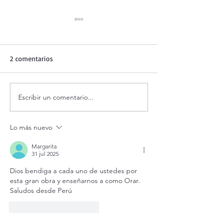
2 comentarios
Escribir un comentario...
Adoración al Santísimo en
Oración de la ma
vivo / Perpetual Adoration
agosto.
Live.
Lo más nuevo
Margarita
31 jul 2025
Dios bendiga a cada uno de ustedes por 
esta gran obra y enseñarnos a como Orar. 
Saludos desde Perú
Me gusta
Reaccionar