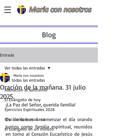
Blog
Entrada
Ver todas las entradas
María con nosotros
Ver todas las entradas
Oración de la mañana. 31 julio
Adoración al Santísimo
2025.
El Evangelio de hoy
¡La Paz del Señor, querida familia!
Ejercicios Espirituales 2026
Os invitamos a comenzar el día orando 
Oración de la mañana
juntos como familia espiritual, reunidos 
El Evangelio en un minuto
en torno al Corazón Eucarístico de Jesús 