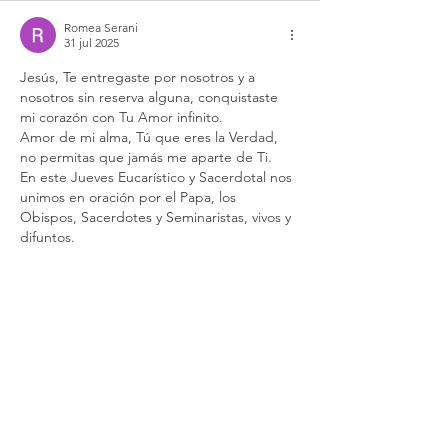
Romea Serani
31 jul 2025
Jesús, Te entregaste por nosotros y a 
nosotros sin reserva alguna, conquistaste 
mi corazón con Tu Amor infinito.
Amor de mi alma, Tú que eres la Verdad, 
no permitas que jamás me aparte de Ti. 
En este Jueves Eucarístico y Sacerdotal nos 
unimos en oración por el Papa, los 
Obispos, Sacerdotes y Seminaristas, vivos y 
difuntos. 
La Paz del Señor. 
Me gusta
Reaccionar
Suscríbete a nuestro boletín
Recibe nuestro boletín en tu correo electrónico